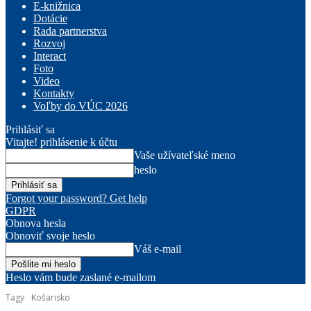
E-knižnica
Dotácie
Rada partnerstva
Rozvoj
Interact
Foto
Video
Kontakty
Voľby do VÚC 2026
Prihlásiť sa
Vitajte! prihlásenie k účtu
Vaše užívateľské meno
heslo
Forgot your password? Get help
GDPR
Obnova hesla
Obnoviť svoje heslo
Váš e-mail
Heslo vám bude zaslané e-mailom
Tagy
Košarisko