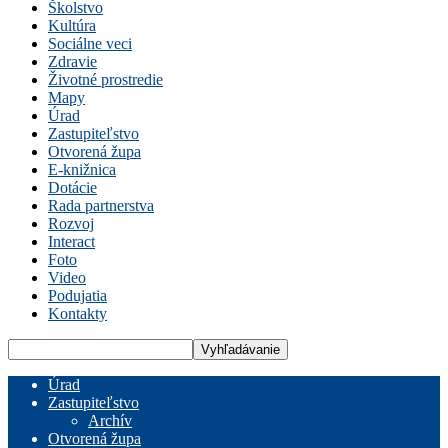
Školstvo
Kultúra
Sociálne veci
Zdravie
Životné prostredie
Mapy
Úrad
Zastupiteľstvo
Otvorená župa
E-knižnica
Dotácie
Rada partnerstva
Rozvoj
Interact
Foto
Video
Podujatia
Kontakty
Úrad
Zastupiteľstvo
Archív
Otvorená župa