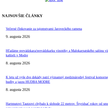
NAJNOVŠIE ČLÁNKY
Večerné člnkovanie za tajomstvami Jaroveckého ramena
9. augusta 2026
Hľadáme prevádzkara/prevádzkarku vínotéky a Malokarpatského salónu ví
kaštieli v Modre
8. augusta 2026
K letu už vyše dve dekády patrí významný medzinárodný festival komorne
hudby a jazzu HUDBA MODRE
8. augusta 2026
Hartmutovi Tautzovi chýbalo k slobode 22 metrov. Štyridsať rokov od smr