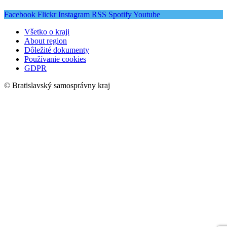
Facebook
Flickr
Instagram
RSS
Spotify
Youtube
Všetko o kraji
About region
Dôležité dokumenty
Používanie cookies
GDPR
© Bratislavský samosprávny kraj