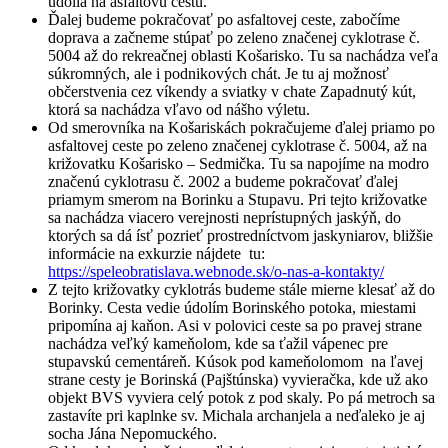
údolia na asfaltovú cestu.
Ďalej budeme pokračovať po asfaltovej ceste, zabočíme
doprava a začneme stúpať po zeleno značenej cyklotrase č.
5004 až do rekreačnej oblasti Košarisko. Tu sa nachádza veľa
súkromných, ale i podnikových chát. Je tu aj možnosť
občerstvenia cez víkendy a sviatky v chate Zapadnutý kút,
ktorá sa nachádza vľavo od nášho výletu.
Od smerovníka na Košariskách pokračujeme ďalej priamo po
asfaltovej ceste po zeleno značenej cyklotrase č. 5004, až na
križovatku Košarisko – Sedmička. Tu sa napojíme na modro
značenú cyklotrasu č. 2002 a budeme pokračovať ďalej
priamym smerom na Borinku a Stupavu. Pri tejto križovatke
sa nachádza viacero verejnosti neprístupných jaskýň, do
ktorých sa dá ísť pozrieť prostredníctvom jaskyniarov, bližšie
informácie na exkurzie nájdete tu:
https://speleobratislava.webnode.sk/o-nas-a-kontakty/
Z tejto križovatky cyklotrás budeme stále mierne klesať až do
Borinky. Cesta vedie údolím Borinského potoka, miestami
pripomína aj kaňon. Asi v polovici ceste sa po pravej strane
nachádza veľký kameňolom, kde sa ťažil vápenec pre
stupavskú cementáreň. Kúsok pod kameňolomom na ľavej
strane cesty je Borinská (Pajštúnska) vyvieračka, kde už ako
objekt BVS vyviera celý potok z pod skaly. Po pá metroch sa
zastavíte pri kaplnke sv. Michala archanjela a neďaleko je aj
socha Jána Nepomuckého.