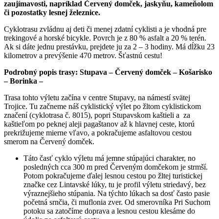
zaujímavosti, napríklad Červený domček, jaskyňu, kameňolom
či pozostatky lesnej železnice.
Cyklotrasu zvládnu aj deti či menej zdatní cyklisti a je vhodná pre
trekingové a horské bicykle. Povrch je z 80 % asfalt a 20 % terén.
Ak si dáte jednu prestávku, prejdete ju za 2 – 3 hodiny. Má dĺžku 23
kilometrov a prevýšenie 470 metrov. Šťastnú cestu!
Podrobný popis trasy: Stupava – Červený domček – Košarisko
– Borinka –
Trasa tohto výletu začína v centre Stupavy, na námestí svätej
Trojice. Tu začneme náš cyklistický výlet po žltom cyklistickom
značení (cyklotrasa č. 8015), popri Stupavskom kaštieli a za
kaštieľom po peknej aleji pagaštanov až k hlavnej ceste, ktorú
prekrižujeme mierne vľavo, a pokračujeme asfaltovou cestou
smerom na Červený domček.
Táto časť cyklo výletu má jemne stúpajúci charakter, no
posledných cca 300 m pred Červeným domčekom je strmší.
Potom pokračujeme ďalej lesnou cestou po žltej turistickej
značke cez Lintavské lúky, tu je profil výletu striedavý, bez
výraznejšieho stúpania. Na týchto lúkach sa dosť často pasie
početná srnčia, či muflonia zver. Od smerovníka Pri Suchom
potoku sa zatočíme doprava a lesnou cestou klesáme do