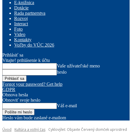
E-knižnica
Dotácie
Rada partnerstva
Rozvoj
Interact
Foto
Video
Kontakty
Voľby do VÚC 2026
Prihlásiť sa
Vitajte! prihlásenie k účtu
Vaše užívateľské meno
heslo
Forgot your password? Get help
GDPR
Obnova hesla
Obnoviť svoje heslo
Váš e-mail
Heslo vám bude zaslané e-mailom
Úvod
Kultúra a voľný čas
Cyklovýlet: Objavte Červený domček uprostred