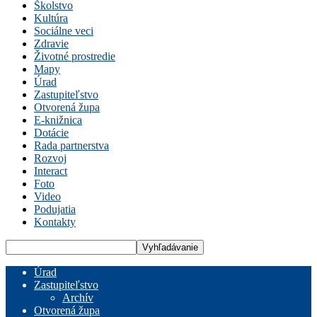
Školstvo
Kultúra
Sociálne veci
Zdravie
Životné prostredie
Mapy
Úrad
Zastupiteľstvo
Otvorená župa
E-knižnica
Dotácie
Rada partnerstva
Rozvoj
Interact
Foto
Video
Podujatia
Kontakty
Úrad
Zastupiteľstvo
Archív
Otvorená župa