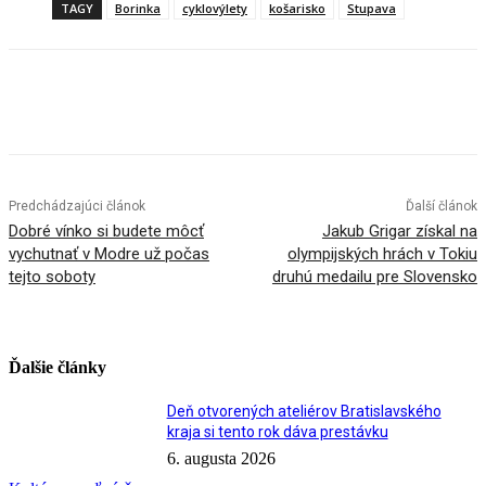
TAGY
Borinka
cyklovýlety
košarisko
Stupava
Facebook
X
Linkedin
Tumblr
Predchádzajúci článok
Ďalší článok
Dobré vínko si budete môcť
Jakub Grigar získal na
vychutnať v Modre už počas
olympijských hrách v Tokiu
tejto soboty
druhú medailu pre Slovensko
Ďalšie články
Deň otvorených ateliérov Bratislavského
kraja si tento rok dáva prestávku
6. augusta 2026