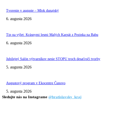
Tvorenie v auguste – Mlok dunajský
6. augusta 2026
Tip na výlet: Krásnymi lesmi Malých Karpát z Pezinka na Babu
6. augusta 2026
Jubilejný Salón výtvarníkov nesie STOPU troch desaťročí tvorby
5. augusta 2026
Augustový program v Ekocentre Čunovo
5. augusta 2026
Sledujte nás na Instagrame
@bratislavsky_kraj