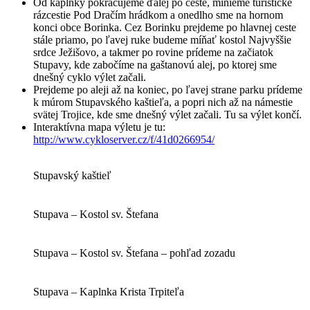
Od kaplnky pokračujeme ďalej po ceste, minieme turistické
rázcestie Pod Dračím hrádkom a onedlho sme na hornom
konci obce Borinka. Cez Borinku prejdeme po hlavnej ceste
stále priamo, po ľavej ruke budeme míňať kostol Najvyššie
srdce Ježišovo, a takmer po rovine prídeme na začiatok
Stupavy, kde zabočíme na gaštanovú alej, po ktorej sme
dnešný cyklo výlet začali.
Prejdeme po aleji až na koniec, po ľavej strane parku prídeme
k múrom Stupavského kaštieľa, a popri nich až na námestie
svätej Trojice, kde sme dnešný výlet začali. Tu sa výlet končí.
Interaktívna mapa výletu je tu:
http://www.cykloserver.cz/f/41d0266954/
Stupavský kaštieľ
Stupava – Kostol sv. Štefana
Stupava – Kostol sv. Štefana – pohľad zozadu
Stupava – Kaplnka Krista Trpiteľa