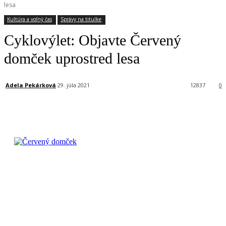
lesa
Kultúra a voľný čas
Správy na titulke
Cyklovýlet: Objavte Červený
domček uprostred lesa
Adela Pekárková
29. júla 2021
12837
0
Facebook
X
Linkedin
Tumblr