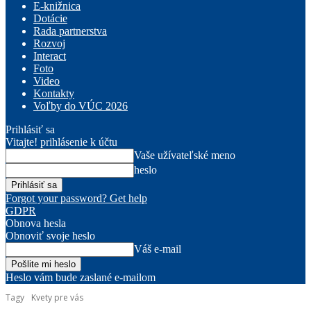
E-knižnica
Dotácie
Rada partnerstva
Rozvoj
Interact
Foto
Video
Kontakty
Voľby do VÚC 2026
Prihlásiť sa
Vitajte! prihlásenie k účtu
Vaše užívateľské meno
heslo
Forgot your password? Get help
GDPR
Obnova hesla
Obnoviť svoje heslo
Váš e-mail
Heslo vám bude zaslané e-mailom
Tagy
Kvety pre vás