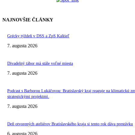
NAJNOVŠIE ČLÁNKY
Grécky týždeň v DSS a ZpS Kaštieľ
7. augusta 2026
Divadelný tábor má stále voľné miesta
7. augusta 2026
Podcast s Barborou Lukáčovou: Bratislavský kraj reaguje na klimatickú z
strategickými projektmi.
7. augusta 2026
Deň otvorených ateliérov Bratislavského kraja si tento rok dáva prestávku
6. augusta 2026