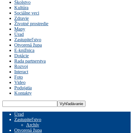
Školstvo
Kultúra
Sociálne veci
Zdravie
Životné prostredie
Mapy
Úrad
Zastupiteľstvo
Otvorená župa
E-knižnica
Dotácie
Rada partnerstva
Rozvoj
Interact
Foto
Video
Podujatia
Kontakty
Úrad
Zastupiteľstvo
Archív
Otvorená župa