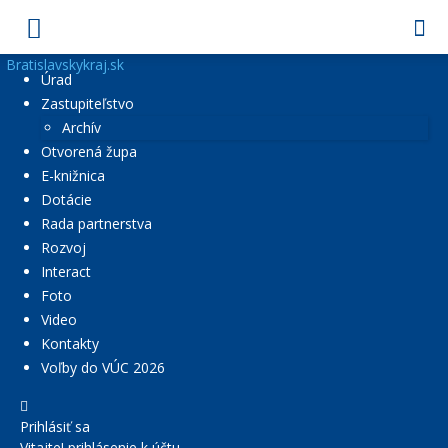
Bratislavskykraj.sk
Úrad
Zastupiteľstvo
Archív
Otvorená župa
E-knižnica
Dotácie
Rada partnerstva
Rozvoj
Interact
Foto
Video
Kontakty
Voľby do VÚC 2026
Prihlásiť sa
Vitajte! prihlásenie k účtu