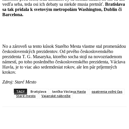
vedľa seba, teda osi ich debaty sa niekde musia pretnúť.
Bratislava
sa tak pridala k svetovým metropolám Washington, Dublin či
Barcelona.
No a zároveň sa tento kúsok Starého Mesta vlastne stal promenádou
československých prezidentov. Od prvého československého
prezidenta T. G. Masaryka, ktorého socha stojí na novozriadenom
námestí, po toho posledného československého prezidenta, Václava
Havla, je to viac ako sedemdesiat rokov, ale len pár príjemných
krokov.
Zdroj: Staré Mesto
TAGY
Bratislava
lavička Václava Havla
opatrenia voľný čas
Staré mesto
Vajanské nábrežie
Facebook
X
Linkedin
Tumblr