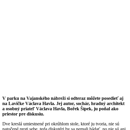
V parku na Vajanského nábreží si odteraz môžete posedieť aj
na Lavičke Václava Havla. Jej autor, sochár, hradný architekt
a osobný priateľ Václava Havla, Bořek Šípek, ju poňal ako
priestor pre diskusiu.
Dve kreslá umiestnené pri okrúhlom stole, ktoré ju tvoria, nie sú
natočené proti sebe, teda diskutéri by sa nemali hádať, no nie sú ani