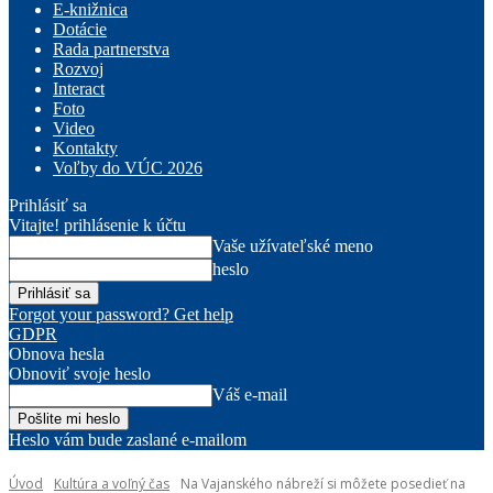
E-knižnica
Dotácie
Rada partnerstva
Rozvoj
Interact
Foto
Video
Kontakty
Voľby do VÚC 2026
Prihlásiť sa
Vitajte! prihlásenie k účtu
Vaše užívateľské meno
heslo
Forgot your password? Get help
GDPR
Obnova hesla
Obnoviť svoje heslo
Váš e-mail
Heslo vám bude zaslané e-mailom
Úvod
Kultúra a voľný čas
Na Vajanského nábreží si môžete posedieť na