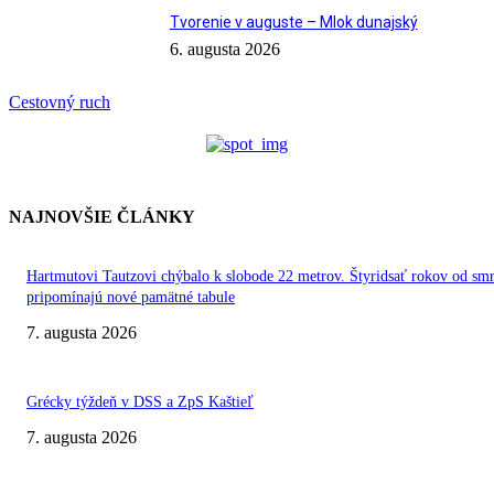
Tvorenie v auguste – Mlok dunajský
6. augusta 2026
Cestovný ruch
NAJNOVŠIE ČLÁNKY
Hartmutovi Tautzovi chýbalo k slobode 22 metrov. Štyridsať rokov od smr
pripomínajú nové pamätné tabule
7. augusta 2026
Grécky týždeň v DSS a ZpS Kaštieľ
7. augusta 2026