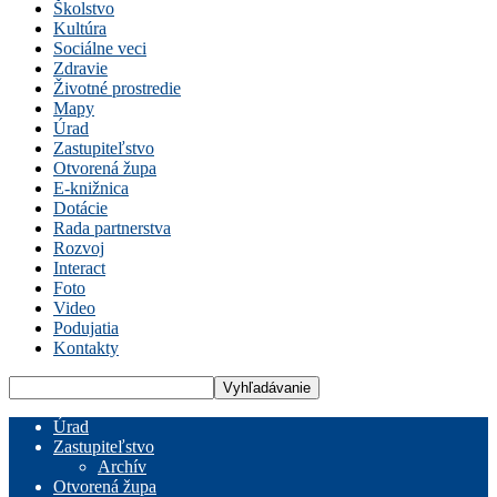
Školstvo
Kultúra
Sociálne veci
Zdravie
Životné prostredie
Mapy
Úrad
Zastupiteľstvo
Otvorená župa
E-knižnica
Dotácie
Rada partnerstva
Rozvoj
Interact
Foto
Video
Podujatia
Kontakty
Úrad
Zastupiteľstvo
Archív
Otvorená župa