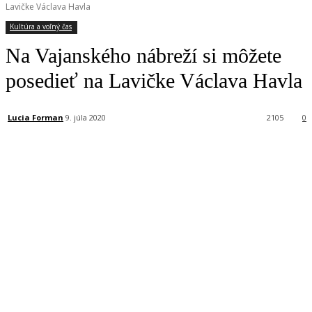
Lavičke Václava Havla
Kultúra a voľný čas
Na Vajanského nábreží si môžete
posedieť na Lavičke Václava Havla
Lucia Forman
9. júla 2020
2105
0
Facebook
X
Linkedin
Tumblr