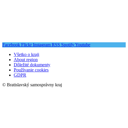
Facebook
Flickr
Instagram
RSS
Spotify
Youtube
Všetko o kraji
About region
Dôležité dokumenty
Používanie cookies
GDPR
© Bratislavský samosprávny kraj