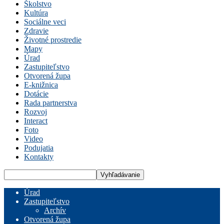
Školstvo
Kultúra
Sociálne veci
Zdravie
Životné prostredie
Mapy
Úrad
Zastupiteľstvo
Otvorená župa
E-knižnica
Dotácie
Rada partnerstva
Rozvoj
Interact
Foto
Video
Podujatia
Kontakty
Úrad
Zastupiteľstvo
Archív
Otvorená župa