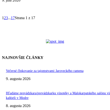
9. júla 2020
1
2
3
...
17
Strana 1 z 17
NAJNOVŠIE ČLÁNKY
Večerné člnkovanie za tajomstvami Jaroveckého ramena
9. augusta 2026
Hľadáme prevádzkara/prevádzkarku vínotéky a Malokarpatského salónu ví
kaštieli v Modre
8. augusta 2026