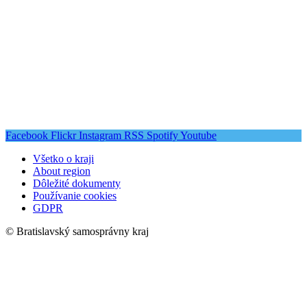
Facebook
Flickr
Instagram
RSS
Spotify
Youtube
Všetko o kraji
About region
Dôležité dokumenty
Používanie cookies
GDPR
© Bratislavský samosprávny kraj