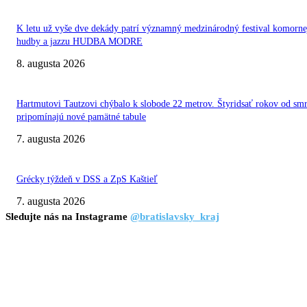
K letu už vyše dve dekády patrí významný medzinárodný festival komorne
hudby a jazzu HUDBA MODRE
8. augusta 2026
Hartmutovi Tautzovi chýbalo k slobode 22 metrov. Štyridsať rokov od smr
pripomínajú nové pamätné tabule
7. augusta 2026
Grécky týždeň v DSS a ZpS Kaštieľ
7. augusta 2026
Sledujte nás na Instagrame
@bratislavsky_kraj