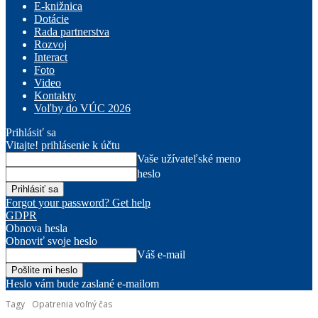
E-knižnica
Dotácie
Rada partnerstva
Rozvoj
Interact
Foto
Video
Kontakty
Voľby do VÚC 2026
Prihlásiť sa
Vitajte! prihlásenie k účtu
Vaše užívateľské meno
heslo
Forgot your password? Get help
GDPR
Obnova hesla
Obnoviť svoje heslo
Váš e-mail
Heslo vám bude zaslané e-mailom
Tagy
Opatrenia voľný čas