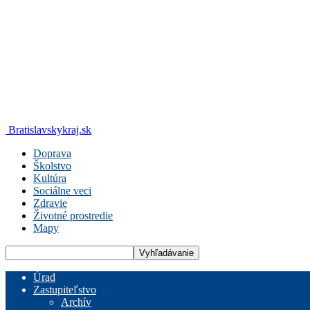
Bratislavskykraj.sk
Doprava
Školstvo
Kultúra
Sociálne veci
Zdravie
Životné prostredie
Mapy
Úrad
Zastupiteľstvo
Archív