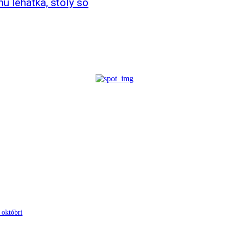
ú lehátka, stoly so
 októbri