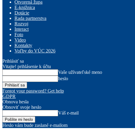
Otvorená župa
E-knižnica
Dotácie
Rada partnerstva
Rozvoj
Interact
Foto
Video
Kontakty
Voľby do VÚC 2026
Prihlásiť sa
Vitajte! prihlásenie k účtu
Vaše užívateľské meno
heslo
Forgot your password? Get help
GDPR
Obnova hesla
Obnoviť svoje heslo
Váš e-mail
Heslo vám bude zaslané e-mailom