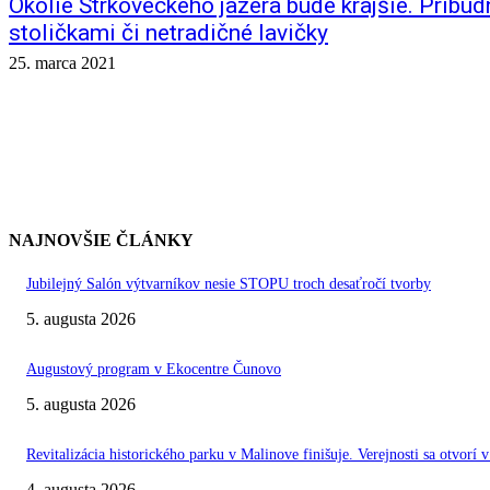
Okolie Štrkoveckého jazera bude krajšie. Pribudn
stoličkami či netradičné lavičky
25. marca 2021
NAJNOVŠIE ČLÁNKY
Jubilejný Salón výtvarníkov nesie STOPU troch desaťročí tvorby
5. augusta 2026
Augustový program v Ekocentre Čunovo
5. augusta 2026
Revitalizácia historického parku v Malinove finišuje. Verejnosti sa otvorí v
4. augusta 2026