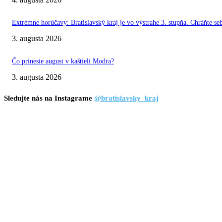
Extrémne horúčavy: Bratislavský kraj je vo výstrahe 3. stupňa. Chráňte seb
3. augusta 2026
Čo prinesie august v kaštieli Modra?
3. augusta 2026
Sledujte nás na Instagrame
@bratislavsky_kraj