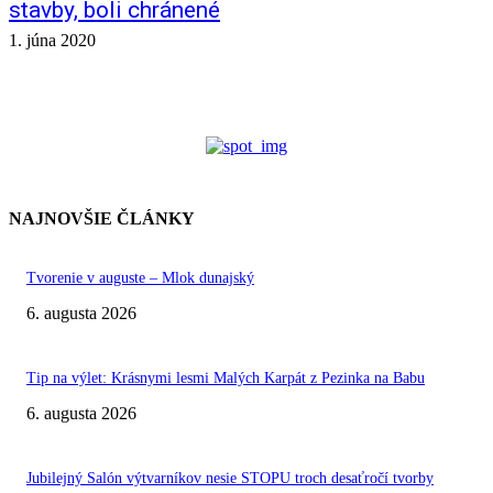
stavby, boli chránené
1. júna 2020
NAJNOVŠIE ČLÁNKY
Tvorenie v auguste – Mlok dunajský
6. augusta 2026
Tip na výlet: Krásnymi lesmi Malých Karpát z Pezinka na Babu
6. augusta 2026
Jubilejný Salón výtvarníkov nesie STOPU troch desaťročí tvorby