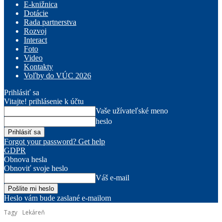
E-knižnica
Dotácie
Rada partnerstva
Rozvoj
Interact
Foto
Video
Kontakty
Voľby do VÚC 2026
Prihlásiť sa
Vitajte! prihlásenie k účtu
Vaše užívateľské meno
heslo
Forgot your password? Get help
GDPR
Obnova hesla
Obnoviť svoje heslo
Váš e-mail
Heslo vám bude zaslané e-mailom
Tagy
Lekáreň