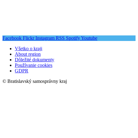
Facebook
Flickr
Instagram
RSS
Spotify
Youtube
Všetko o kraji
About region
Dôležité dokumenty
Používanie cookies
GDPR
© Bratislavský samosprávny kraj