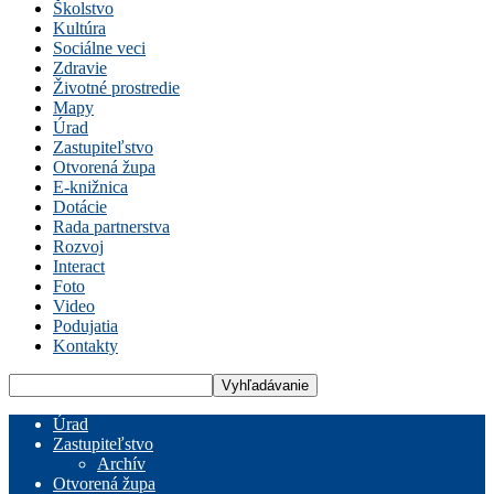
Školstvo
Kultúra
Sociálne veci
Zdravie
Životné prostredie
Mapy
Úrad
Zastupiteľstvo
Otvorená župa
E-knižnica
Dotácie
Rada partnerstva
Rozvoj
Interact
Foto
Video
Podujatia
Kontakty
Úrad
Zastupiteľstvo
Archív
Otvorená župa