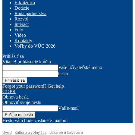
E-knižnica
Dotácie
Rada partnerstva
Rozvoj
Interact
Foto
Video
Kontakty
Voľby do VÚC 2026
Prihlásiť sa
Vitajte! prihlásenie k účtu
Vaše užívateľské meno
heslo
Forgot your password? Get help
GDPR
Obnova hesla
Obnoviť svoje heslo
Váš e-mail
Heslo vám bude zaslané e-mailom
Úvod
Kultúra a voľný čas
Lekáreň u Salvátora