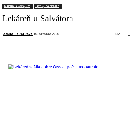
Kultúra a voľný čas
Správy na titulke
Lekáreň u Salvátora
Adela Pekárková
10. októbra 2020
3832
0
Facebook
X
Linkedin
Tumblr