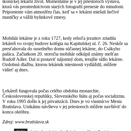
ikonickej lekárni život. Momentálne je v jej priestoroch výstava,
ktorá vás prostredníctvom starých fotografií prenesie do minulosti.
Pripomenie vám atmosféru čias, keď sa v lekárni miešali liečivé
mastičky a vážili bylinkové zmesy.
Mobiliár lekárne je z roku 1727, kedy rehoľa jezuitov zriadila
lekáreň vo svojej budove kolégia na Kapitulskej ul. č. 26. Neskôr sa
presťahovala do susedného domu súčasnej lekárne, do Csákyho
paláca. Začiatkom 20. storočia mobiliár odkúpil známy mešťan
Rudolf Adler. Dal si postaviť nájomný dom, terajšie sídlo lekárne.
Ozdobnú dlažbu, ktorou lekárnik miestnosti vydláždil, môžete
vidieť aj dnes.
Lekáreň fungovala počas celého obdobia monarchie,
Československej republiky, Slovenského štátu aj počas socializmu.
V roku 1995 došlo k jej privatizácii. Dnes je vo vlastnícve Mesta
Bratislava. Unikátnu návštevu v jej priestoroch môžete navštíviť do
konca októbra.
Zdroj: www.bratislava.sk