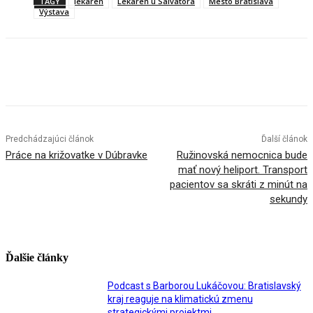
TAGY
lekáreň
Lekáreň u Salvátora
Mesto Bratislava
Výstava
Facebook
X
Linkedin
Tumblr
Predchádzajúci článok
Ďalší článok
Práce na križovatke v Dúbravke
Ružinovská nemocnica bude
mať nový heliport. Transport
pacientov sa skráti z minút na
sekundy
Ďalšie články
Podcast s Barborou Lukáčovou: Bratislavský
kraj reaguje na klimatickú zmenu
strategickými projektmi.