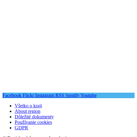
Facebook
Flickr
Instagram
RSS
Spotify
Youtube
Všetko o kraji
About region
Dôležité dokumenty
Používanie cookies
GDPR