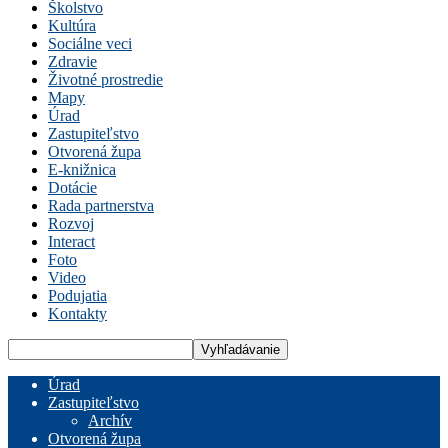
Školstvo
Kultúra
Sociálne veci
Zdravie
Životné prostredie
Mapy
Úrad
Zastupiteľstvo
Otvorená župa
E-knižnica
Dotácie
Rada partnerstva
Rozvoj
Interact
Foto
Video
Podujatia
Kontakty
Úrad
Zastupiteľstvo
Archív
Otvorená župa