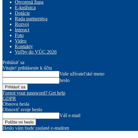
Otvorená župa
E-knižnica
Dotácie
Rada partnerstva
Rozvoj
Interact
Foto
Video
Kontakty
Voľby do VÚC 2026
Prihlásiť sa
Vitajte! prihlásenie k účtu
Vaše užívateľské meno
heslo
Forgot your password? Get help
GDPR
Obnova hesla
Obnoviť svoje heslo
Váš e-mail
Heslo vám bude zaslané e-mailom