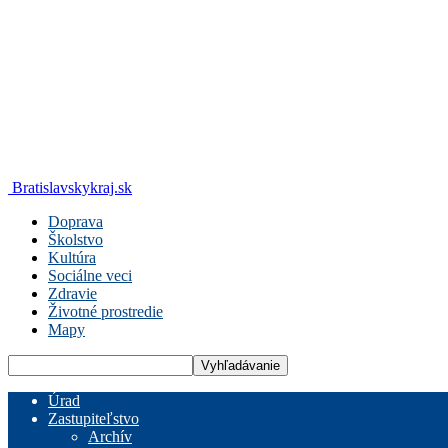
Bratislavskykraj.sk
Doprava
Školstvo
Kultúra
Sociálne veci
Zdravie
Životné prostredie
Mapy
Úrad
Zastupiteľstvo
Archív