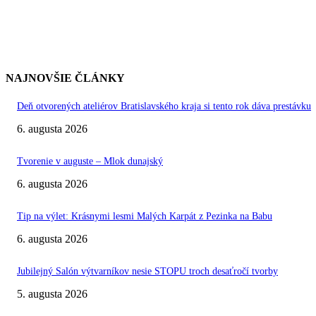
NAJNOVŠIE ČLÁNKY
Deň otvorených ateliérov Bratislavského kraja si tento rok dáva prestávku
6. augusta 2026
Tvorenie v auguste – Mlok dunajský
6. augusta 2026
Tip na výlet: Krásnymi lesmi Malých Karpát z Pezinka na Babu
6. augusta 2026
Jubilejný Salón výtvarníkov nesie STOPU troch desaťročí tvorby
5. augusta 2026