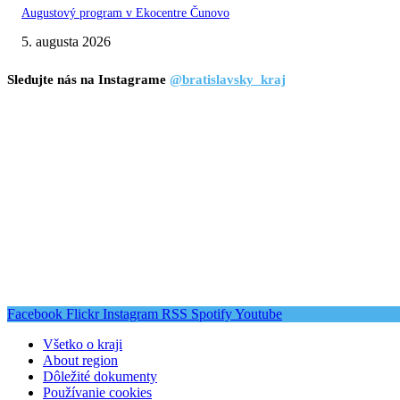
Augustový program v Ekocentre Čunovo
5. augusta 2026
Sledujte nás na Instagrame
@bratislavsky_kraj
Facebook
Flickr
Instagram
RSS
Spotify
Youtube
Všetko o kraji
About region
Dôležité dokumenty
Používanie cookies