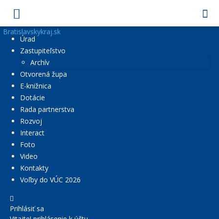
Bratislavskykraj.sk
Úrad
Zastupiteľstvo
Archív
Otvorená župa
E-knižnica
Dotácie
Rada partnerstva
Rozvoj
Interact
Foto
Video
Kontakty
Voľby do VÚC 2026
Prihlásiť sa
Vitajte! prihlásenie k účtu