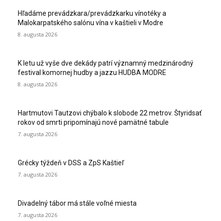
Hľadáme prevádzkara/prevádzkarku vínotéky a
Malokarpatského salónu vína v kaštieli v Modre
8. augusta 2026
K letu už vyše dve dekády patrí významný medzinárodný
festival komornej hudby a jazzu HUDBA MODRE
8. augusta 2026
Hartmutovi Tautzovi chýbalo k slobode 22 metrov. Štyridsať
rokov od smrti pripomínajú nové pamätné tabule
7. augusta 2026
Grécky týždeň v DSS a ZpS Kaštieľ
7. augusta 2026
Divadelný tábor má stále voľné miesta
7. augusta 2026