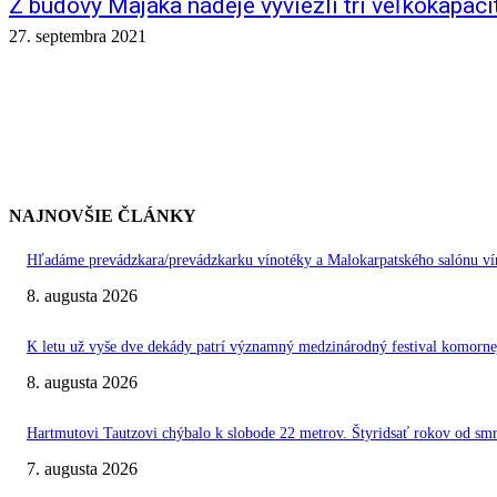
Z budovy Majáka nádeje vyviezli tri veľkokapac
27. septembra 2021
NAJNOVŠIE ČLÁNKY
Hľadáme prevádzkara/prevádzkarku vínotéky a Malokarpatského salónu vín
8. augusta 2026
K letu už vyše dve dekády patrí významný medzinárodný festival kom
8. augusta 2026
Hartmutovi Tautzovi chýbalo k slobode 22 metrov. Štyridsať rokov od smr
7. augusta 2026