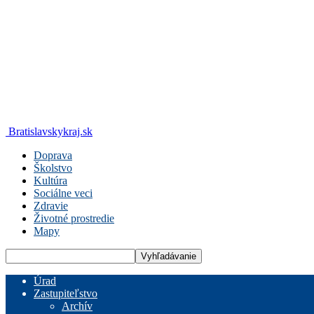
Bratislavskykraj.sk
Doprava
Školstvo
Kultúra
Sociálne veci
Zdravie
Životné prostredie
Mapy
Úrad
Zastupiteľstvo
Archív