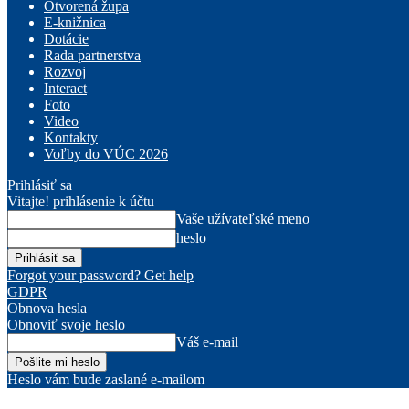
Otvorená župa
E-knižnica
Dotácie
Rada partnerstva
Rozvoj
Interact
Foto
Video
Kontakty
Voľby do VÚC 2026
Prihlásiť sa
Vitajte! prihlásenie k účtu
Vaše užívateľské meno
heslo
Forgot your password? Get help
GDPR
Obnova hesla
Obnoviť svoje heslo
Váš e-mail
Heslo vám bude zaslané e-mailom