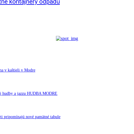
itné kontajnery odpadu
a v kaštieli v Modre
ornej hudby a jazzu HUDBA MODRE
ti pripomínajú nové pamätné tabule