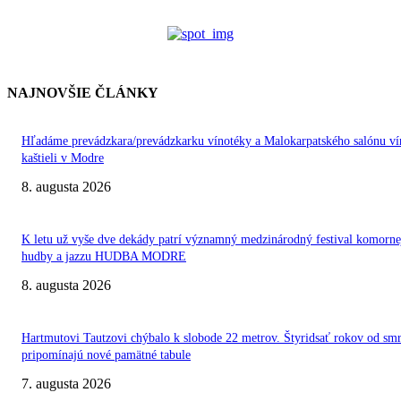
NAJNOVŠIE ČLÁNKY
Hľadáme prevádzkara/prevádzkarku vínotéky a Malokarpatského salónu ví
kaštieli v Modre
8. augusta 2026
K letu už vyše dve dekády patrí významný medzinárodný festival komorne
hudby a jazzu HUDBA MODRE
8. augusta 2026
Hartmutovi Tautzovi chýbalo k slobode 22 metrov. Štyridsať rokov od smr
pripomínajú nové pamätné tabule
7. augusta 2026