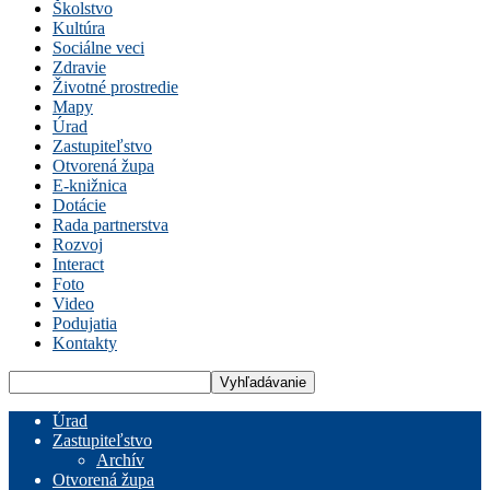
Školstvo
Kultúra
Sociálne veci
Zdravie
Životné prostredie
Mapy
Úrad
Zastupiteľstvo
Otvorená župa
E-knižnica
Dotácie
Rada partnerstva
Rozvoj
Interact
Foto
Video
Podujatia
Kontakty
Úrad
Zastupiteľstvo
Archív
Otvorená župa