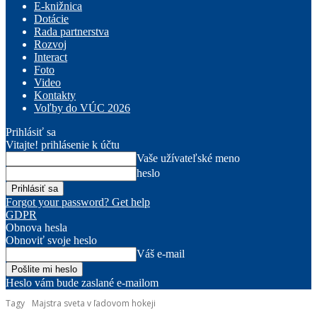
E-knižnica
Dotácie
Rada partnerstva
Rozvoj
Interact
Foto
Video
Kontakty
Voľby do VÚC 2026
Prihlásiť sa
Vitajte! prihlásenie k účtu
Vaše užívateľské meno
heslo
Forgot your password? Get help
GDPR
Obnova hesla
Obnoviť svoje heslo
Váš e-mail
Heslo vám bude zaslané e-mailom
Tagy
Majstra sveta v ľadovom hokeji