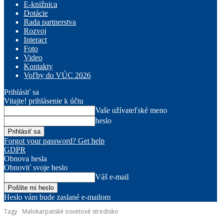
E-knižnica
Dotácie
Rada partnerstva
Rozvoj
Interact
Foto
Video
Kontakty
Voľby do VÚC 2026
Prihlásiť sa
Vitajte! prihlásenie k účtu
Vaše užívateľské meno
heslo
Forgot your password? Get help
GDPR
Obnova hesla
Obnoviť svoje heslo
Váš e-mail
Heslo vám bude zaslané e-mailom
Tagy
Malokarpatské osvetové stredisko