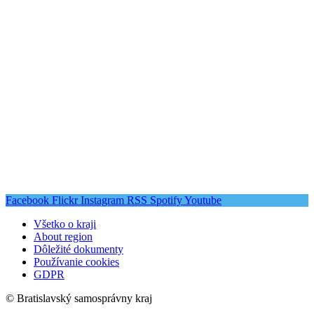
Facebook
Flickr
Instagram
RSS
Spotify
Youtube
Všetko o kraji
About region
Dôležité dokumenty
Používanie cookies
GDPR
© Bratislavský samosprávny kraj