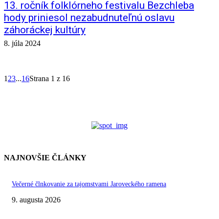
13. ročník folklórneho festivalu Bezchleba
hody priniesol nezabudnuteľnú oslavu
záhoráckej kultúry
8. júla 2024
1
2
3
...
16
Strana 1 z 16
NAJNOVŠIE ČLÁNKY
Večerné člnkovanie za tajomstvami Jaroveckého ramena
9. augusta 2026