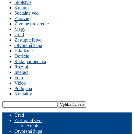
Školstvo
Kultúra
Sociálne veci
Zdravie
Životné prostredie
Mapy
Úrad
Zastupiteľstvo
Otvorená župa
E-knižnica
Dotácie
Rada partnerstva
Rozvoj
Interact
Foto
Video
Podujatia
Kontakty
Úrad
Zastupiteľstvo
Archív
Otvorená župa