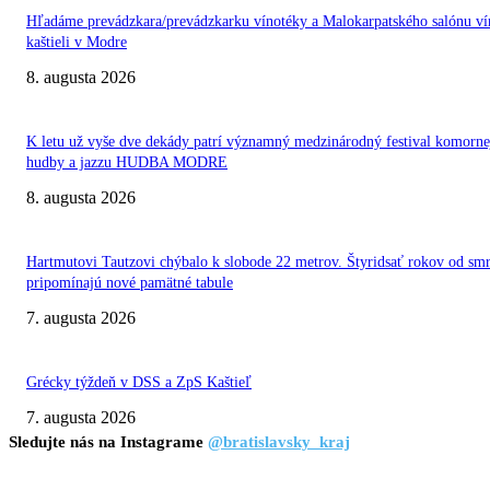
Hľadáme prevádzkara/prevádzkarku vínotéky a Malokarpatského salónu ví
kaštieli v Modre
8. augusta 2026
K letu už vyše dve dekády patrí významný medzinárodný festival komorne
hudby a jazzu HUDBA MODRE
8. augusta 2026
Hartmutovi Tautzovi chýbalo k slobode 22 metrov. Štyridsať rokov od smr
pripomínajú nové pamätné tabule
7. augusta 2026
Grécky týždeň v DSS a ZpS Kaštieľ
7. augusta 2026
Sledujte nás na Instagrame
@bratislavsky_kraj