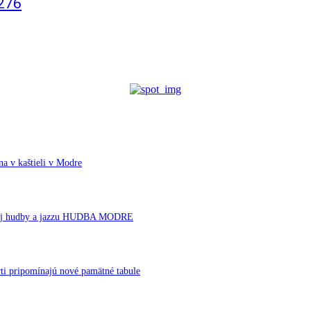
 276
a v kaštieli v Modre
ornej hudby a jazzu HUDBA MODRE
ti pripomínajú nové pamätné tabule