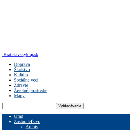
Bratislavskykraj.sk
Doprava
Školstvo
Kultúra
Sociálne veci
Zdravie
Životné prostredie
Mapy
Úrad
Zastupiteľstvo
Archív