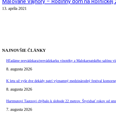
Maľované Vajnory – Rodinný dom na Roľníckej
13. apríla 2021
NAJNOVŠIE ČLÁNKY
Hľadáme prevádzkara/prevádzkarku vínotéky a Malokarpatského salónu vín
8. augusta 2026
K letu už vyše dve dekády patrí významný medzinárodný festival kom
8. augusta 2026
Hartmutovi Tautzovi chýbalo k slobode 22 metrov. Štyridsať rokov od smr
7. augusta 2026