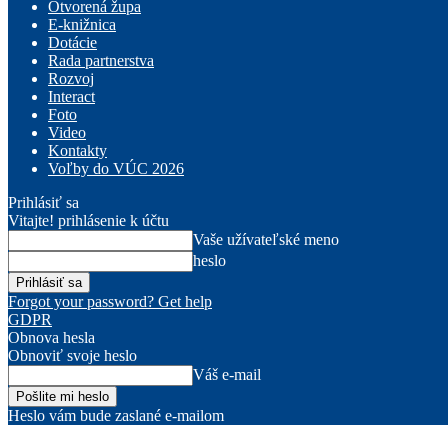
Otvorená župa
E-knižnica
Dotácie
Rada partnerstva
Rozvoj
Interact
Foto
Video
Kontakty
Voľby do VÚC 2026
Prihlásiť sa
Vitajte! prihlásenie k účtu
Vaše užívateľské meno
heslo
Forgot your password? Get help
GDPR
Obnova hesla
Obnoviť svoje heslo
Váš e-mail
Heslo vám bude zaslané e-mailom