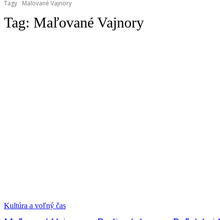
Tagy
Maľované Vajnory
Tag:
Maľované Vajnory
Kultúra a voľný čas