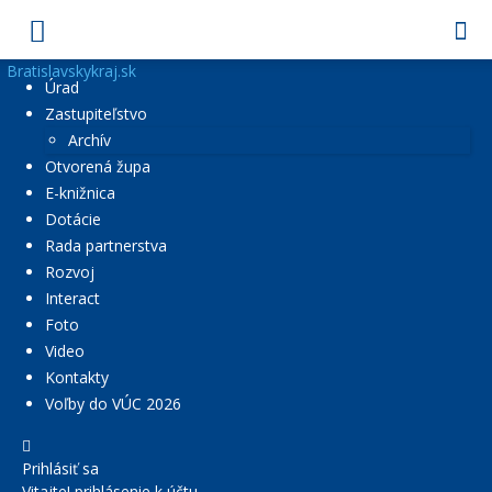
Bratislavskykraj.sk
Úrad
Zastupiteľstvo
Archív
Otvorená župa
E-knižnica
Dotácie
Rada partnerstva
Rozvoj
Interact
Foto
Video
Kontakty
Voľby do VÚC 2026
Prihlásiť sa
Vitajte! prihlásenie k účtu