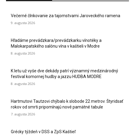
Večerné člnkovanie za tajomstvami Jaroveckého ramena
9. augusta 2026
Hľadáme prevádzkara/prevádzkarku vínotéky a
Malokarpatského salónu vína v kaštieli v Modre
8. augusta 2026
K letu už vyše dve dekády patrí významný medzinárodný
festival komornej hudby a jazzu HUDBA MODRE
8. augusta 2026
Hartmutovi Tautzovi chýbalo k slobode 22 metrov. Štyridsať
rokov od smrti pripomínajú nové pamätné tabule
7. augusta 2026
Grécky týždeň v DSS a ZpS Kaštieľ