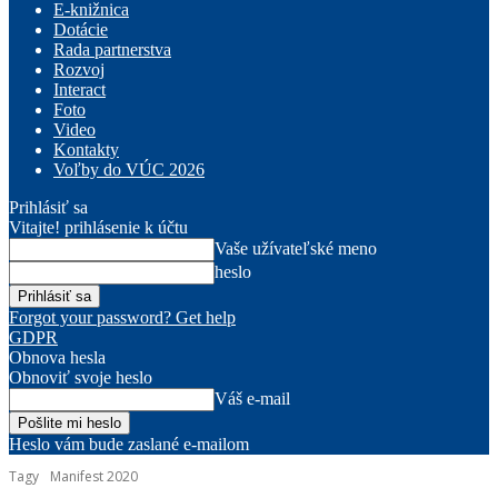
E-knižnica
Dotácie
Rada partnerstva
Rozvoj
Interact
Foto
Video
Kontakty
Voľby do VÚC 2026
Prihlásiť sa
Vitajte! prihlásenie k účtu
Vaše užívateľské meno
heslo
Forgot your password? Get help
GDPR
Obnova hesla
Obnoviť svoje heslo
Váš e-mail
Heslo vám bude zaslané e-mailom
Tagy
Manifest 2020