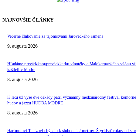
NAJNOVŠIE ČLÁNKY
Večerné člnkovanie za tajomstvami Jaroveckého ramena
9. augusta 2026
Hľadáme prevádzkara/prevádzkarku vínotéky a Malokarpatského salónu ví
kaštieli v Modre
8. augusta 2026
K letu už vyše dve dekády patrí významný medzinárodný festival komorne
hudby a jazzu HUDBA MODRE
8. augusta 2026
Hartmutovi Tautzovi chýbalo k slobode 22 metrov. Štyridsať rokov od smr