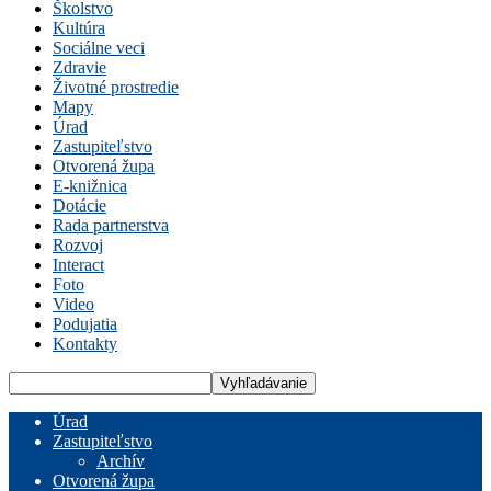
Školstvo
Kultúra
Sociálne veci
Zdravie
Životné prostredie
Mapy
Úrad
Zastupiteľstvo
Otvorená župa
E-knižnica
Dotácie
Rada partnerstva
Rozvoj
Interact
Foto
Video
Podujatia
Kontakty
Úrad
Zastupiteľstvo
Archív
Otvorená župa