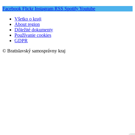
Facebook
Flickr
Instagram
RSS
Spotify
Youtube
Všetko o kraji
About region
Dôležité dokumenty
Používanie cookies
GDPR
© Bratislavský samosprávny kraj