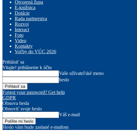
Otvorená župa
E-knižnica
Dotácie
Rada partnerstva
Rozvoj
Interact
Foto
Video
Kontakty
Voľby do VÚC 2026
Prihlásiť sa
Vitajte! prihlásenie k účtu
Vaše užívateľské meno
heslo
Forgot your password? Get help
GDPR
Obnova hesla
Obnoviť svoje heslo
Váš e-mail
Heslo vám bude zaslané e-mailom