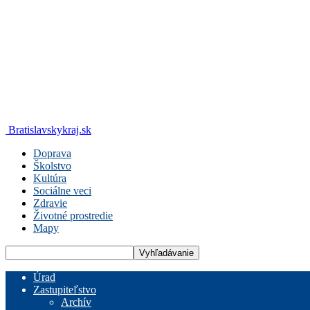
Bratislavskykraj.sk
Doprava
Školstvo
Kultúra
Sociálne veci
Zdravie
Životné prostredie
Mapy
Úrad
Zastupiteľstvo
Archív