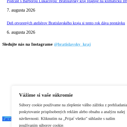
Podcast s Barborou Lukáčovou: Bratislavský kraj reaguje na klimatickú z
7. augusta 2026
Deň otvorených ateliérov Bratislavského kraja si tento rok dáva prestávku
6. augusta 2026
Sledujte nás na Instagrame
@bratislavsky_kraj
Vážime si vaše súkromie
Súbory cookie používame na zlepšenie vášho zážitku z prehliadania
poskytovanie prispôsobených reklám alebo obsahu a analýzu našej
Facebook
Flickr
Instagram
RSS
Spotify
Youtube
návštevnosti. Kliknutím na „Prijať všetko“ súhlasíte s naším
používaním súborov cookie.