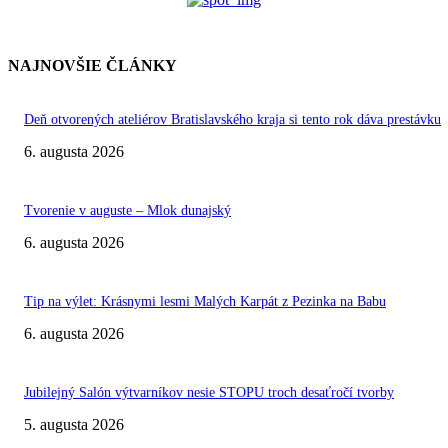
NAJNOVŠIE ČLÁNKY
Deň otvorených ateliérov Bratislavského kraja si tento rok dáva prestávku
6. augusta 2026
Tvorenie v auguste – Mlok dunajský
6. augusta 2026
Tip na výlet: Krásnymi lesmi Malých Karpát z Pezinka na Babu
6. augusta 2026
Jubilejný Salón výtvarníkov nesie STOPU troch desaťročí tvorby
5. augusta 2026