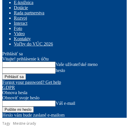
E-knižnica
Dotácie
Rada partnerstva
Rozvoj
Interact
Foto
Video
Kontakty
Voľby do VÚC 2026
Prihlásiť sa
Vitajte! prihlásenie k účtu
Vaše užívateľské meno
heslo
Forgot your password? Get help
GDPR
Obnova hesla
Obnoviť svoje heslo
Váš e-mail
Heslo vám bude zaslané e-mailom
Tagy
Miestne úrady