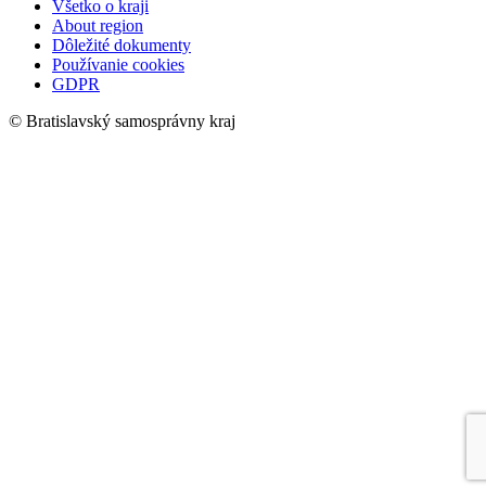
Všetko o kraji
About region
Dôležité dokumenty
Používanie cookies
GDPR
© Bratislavský samosprávny kraj