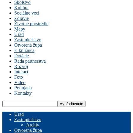
Školstvo
Kultúra
Sociálne veci
Zdravie
Životné prostredie
Mapy
Úrad
Zastupiteľstvo
Otvorená župa
E-knižnica
Dotácie
Rada partnerstva
Rozvoj
Interact
Foto
Video
Podujatia
Kontakty
Úrad
Zastupiteľstvo
Archív
Otvorená župa