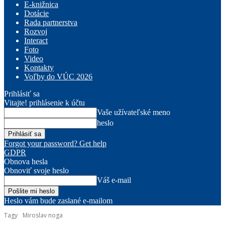
E-knižnica
Dotácie
Rada partnerstva
Rozvoj
Interact
Foto
Video
Kontakty
Voľby do VÚC 2026
Prihlásiť sa
Vitajte! prihlásenie k účtu
Vaše užívateľské meno
heslo
Forgot your password? Get help
GDPR
Obnova hesla
Obnoviť svoje heslo
Váš e-mail
Heslo vám bude zaslané e-mailom
Tagy
Miroslav noga