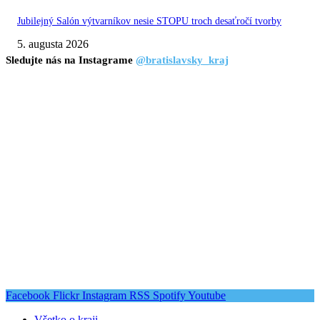
Jubilejný Salón výtvarníkov nesie STOPU troch desaťročí tvorby
5. augusta 2026
Sledujte nás na Instagrame
@bratislavsky_kraj
Facebook
Flickr
Instagram
RSS
Spotify
Youtube
Všetko o kraji