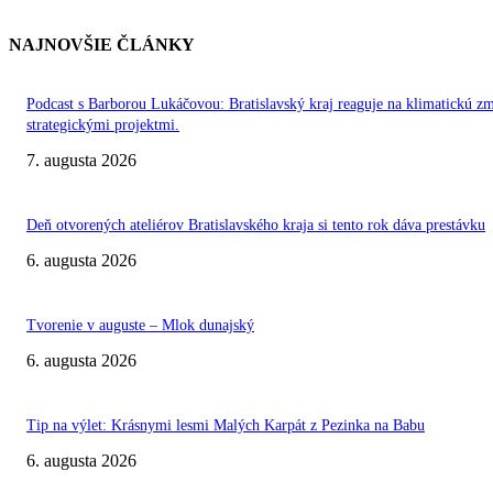
NAJNOVŠIE ČLÁNKY
Podcast s Barborou Lukáčovou: Bratislavský kraj reaguje na klimatickú z
strategickými projektmi.
7. augusta 2026
Deň otvorených ateliérov Bratislavského kraja si tento rok dáva prestávku
6. augusta 2026
Tvorenie v auguste – Mlok dunajský
6. augusta 2026
Tip na výlet: Krásnymi lesmi Malých Karpát z Pezinka na Babu
6. augusta 2026