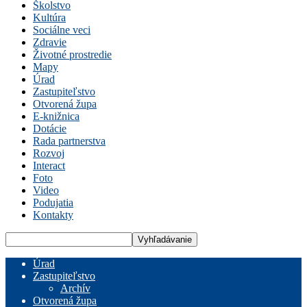
Školstvo
Kultúra
Sociálne veci
Zdravie
Životné prostredie
Mapy
Úrad
Zastupiteľstvo
Otvorená župa
E-knižnica
Dotácie
Rada partnerstva
Rozvoj
Interact
Foto
Video
Podujatia
Kontakty
Úrad
Zastupiteľstvo
Archív
Otvorená župa