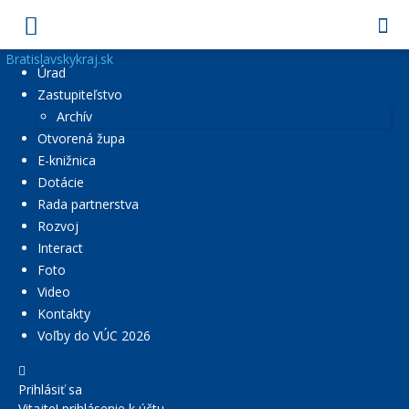
Bratislavskykraj.sk
Úrad
Zastupiteľstvo
Archív
Otvorená župa
E-knižnica
Dotácie
Rada partnerstva
Rozvoj
Interact
Foto
Video
Kontakty
Voľby do VÚC 2026
Prihlásiť sa
Vitajte! prihlásenie k účtu