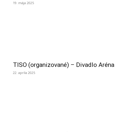
19. mája 2025
TISO (organizované) – Divadlo Aréna
22. apríla 2025