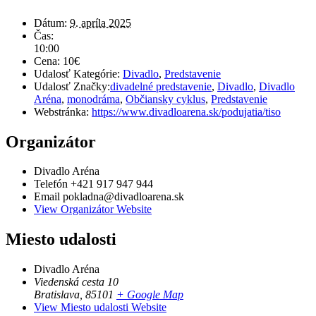
Dátum:
9. apríla 2025
Čas:
10:00
Cena:
10€
Udalosť Kategórie:
Divadlo
,
Predstavenie
Udalosť Značky:
divadelné predstavenie
,
Divadlo
,
Divadlo
Aréna
,
monodráma
,
Občiansky cyklus
,
Predstavenie
Webstránka:
https://www.divadloarena.sk/podujatia/tiso
Organizátor
Divadlo Aréna
Telefón
+421 917 947 944
Email
pokladna@divadloarena.sk
View Organizátor Website
Miesto udalosti
Divadlo Aréna
Viedenská cesta 10
Bratislava
,
85101
+ Google Map
View Miesto udalosti Website