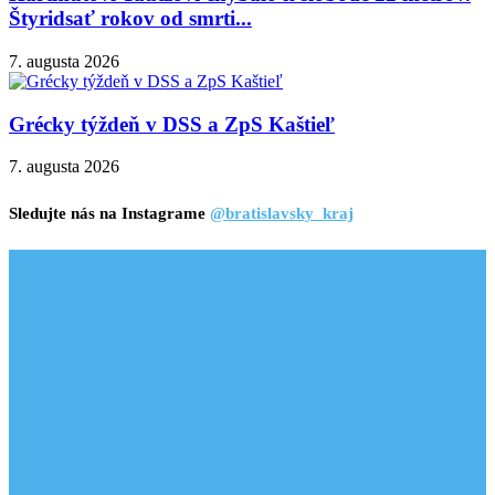
Štyridsať rokov od smrti...
7. augusta 2026
Grécky týždeň v DSS a ZpS Kaštieľ
7. augusta 2026
Sledujte nás na Instagrame
@bratislavsky_kraj