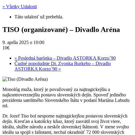
« Všetky Udalosti
Táto udalosť už prebehla.
TISO (organizované) – Divadlo Aréna
9. apríla 2025 o 10:00
10€
«
Posledná barónka – Divadlo ASTORKA Korzo´90
Čudné popoludnie Dr. Zvonka Burkeho – Divadlo
ASTORKA Korzo´90
»
Monológ muža, ktorý je považovaný za najtragickejšiu a
najkontroverznejšiu postavu slovenských dejín. Spoveď jediného
prezidenta satelitného Slovenského štátu v podaní Mariána Labudu
ml.
Dr. Jozef Tiso bol nesporne najtragickejšou postavou slovenských
dejín. Kresťan a katolícky kňaz, ktorý zasvätil svoj život viere,
ideálu, službe národu a neskôr slovenskej štátnosti. V mene svojho
ideálu sa spojil s fašistami, nechal okradnúť 72 000 slovenských