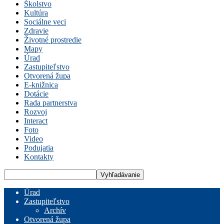
Školstvo
Kultúra
Sociálne veci
Zdravie
Životné prostredie
Mapy
Úrad
Zastupiteľstvo
Otvorená župa
E-knižnica
Dotácie
Rada partnerstva
Rozvoj
Interact
Foto
Video
Podujatia
Kontakty
Úrad
Zastupiteľstvo
Archív
Otvorená župa