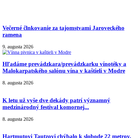
Večerné člnkovanie za tajomstvami Jaroveckého
ramena
9. augusta 2026
Hľadáme prevádzkara/prevádzkarku vínotéky a
Malokarpatského salónu vína v kaštieli v Modre
8. augusta 2026
K letu už vyše dve dekády patrí významný
medzinárodný festival komornej...
8. augusta 2026
Hartmutovi Tautzovi chýbalo k slobode 22 metrov.