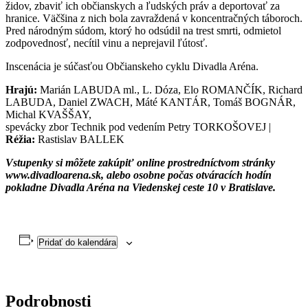
židov, zbaviť ich občianskych a ľudských práv a deportovať za
hranice. Väčšina z nich bola zavraždená v koncentračných táboroch.
Pred národným súdom, ktorý ho odsúdil na trest smrti, odmietol
zodpovednosť, necítil vinu a neprejavil ľútosť.
Inscenácia je súčasťou Občianskeho cyklu Divadla Aréna.
Hrajú:
Marián LABUDA ml., L. Dóza, Elo ROMANČÍK, Richard
LABUDA, Daniel ZWACH, Máté KANTÁR, Tomáš BOGNÁR,
Michal KVAŠŠAY,
spevácky zbor Technik pod vedením Petry TORKOŠOVEJ |
Réžia:
Rastislav BALLEK
Vstupenky si môžete zakúpiť online prostredníctvom stránky
www.divadloarena.sk, alebo osobne počas otváracích hodín
pokladne Divadla Aréna na Viedenskej ceste 10 v Bratislave.
Pridať do kalendára
Podrobnosti