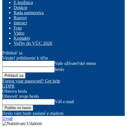
E-knižnica
Dotácie
Rada partnerstva
Rozvoj
Interact
Foto
Video
Kontakty
Voľby do VÚC 2026
Prihlásiť sa
Vitajte! prihlásenie k účtu
Vaše užívateľské meno
heslo
Forgot your password? Get help
GDPR
Obnova hesla
Obnoviť svoje heslo
Váš e-mail
Heslo vám bude zaslané e-mailom
Úvod