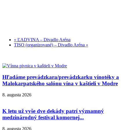
«
ĽADVINA – Divadlo Aréna
TISO (organizované) – Divadlo Aréna
»
Hľadáme prevádzkara/prevádzkarku vínotéky a
Malokarpatského salónu vína v kaštieli v Modre
8. augusta 2026
K letu už vyše dve dekády patrí významný
medzinárodný festival komornej...
8. augusta 2026