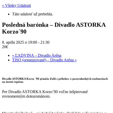
« Všetky Udalosti
Táto udalosť už prebehla.
Posledná barónka – Divadlo ASTORKA
Korzo´90
8. apríla 2025 o 19:00
-
21:30
20€
«
ĽADVINA – Divadlo Aréna
TISO (organizované) – Divadlo Aréna
»
Divadlo ASTORKA Korzo ´90 prináša ďalší z príbehov o pozoruhodných osobnostiach
na území regiónu.
Pre Divadlo ASTORKA Korzo´90 voľne inšpirované
rovnomenným dokurománom.