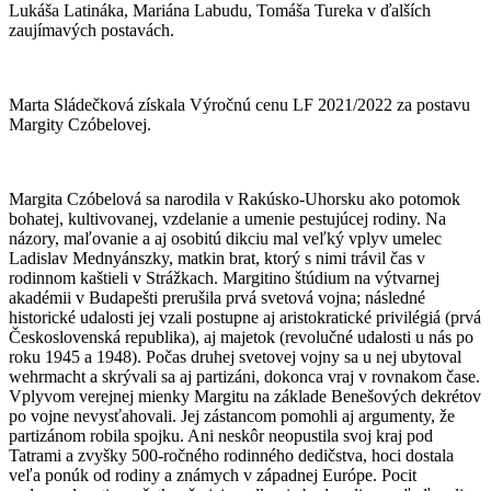
Lukáša Latináka, Mariána Labudu, Tomáša Tureka v ďalších
zaujímavých postavách.
Marta Sládečková získala Výročnú cenu LF 2021/2022 za postavu
Margity Czóbelovej.
Margita Czóbelová sa narodila v Rakúsko-Uhorsku ako potomok
bohatej, kultivovanej, vzdelanie a umenie pestujúcej rodiny. Na
názory, maľovanie a aj osobitú dikciu mal veľký vplyv umelec
Ladislav Mednyánszky, matkin brat, ktorý s nimi trávil čas v
rodinnom kaštieli v Strážkach. Margitino štúdium na výtvarnej
akadémii v Budapešti prerušila prvá svetová vojna; následné
historické udalosti jej vzali postupne aj aristokratické privilégiá (prvá
Československá republika), aj majetok (revolučné udalosti u nás po
roku 1945 a 1948). Počas druhej svetovej vojny sa u nej ubytoval
wehrmacht a skrývali sa aj partizáni, dokonca vraj v rovnakom čase.
Vplyvom verejnej mienky Margitu na základe Benešových dekrétov
po vojne nevysťahovali. Jej zástancom pomohli aj argumenty, že
partizánom robila spojku. Ani neskôr neopustila svoj kraj pod
Tatrami a zvyšky 500-ročného rodinného dedičstva, hoci dostala
veľa ponúk od rodiny a známych v západnej Európe. Pocit