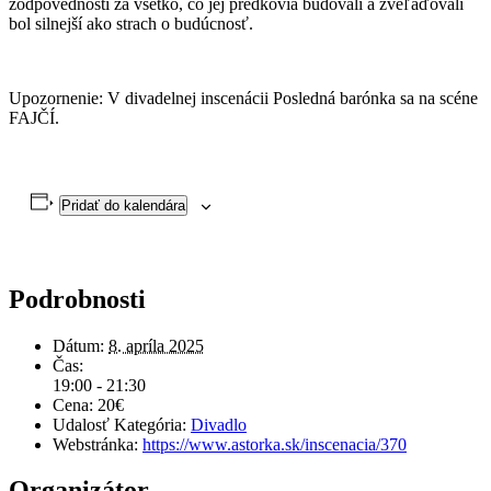
zodpovednosti za všetko, čo jej predkovia budovali a zveľaďovali
bol silnejší ako strach o budúcnosť.
Upozornenie: V divadelnej inscenácii Posledná barónka sa na scéne
FAJČÍ.
Pridať do kalendára
Podrobnosti
Dátum:
8. apríla 2025
Čas:
19:00 - 21:30
Cena:
20€
Udalosť Kategória:
Divadlo
Webstránka:
https://www.astorka.sk/inscenacia/370
Organizátor