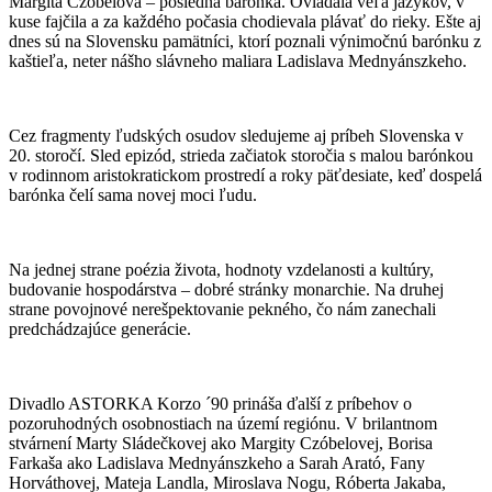
Margita Czóbelová – posledná barónka. Ovládala veľa jazykov, v
kuse fajčila a za každého počasia chodievala plávať do rieky. Ešte aj
dnes sú na Slovensku pamätníci, ktorí poznali výnimočnú barónku z
kaštieľa, neter nášho slávneho maliara Ladislava Mednyánszkeho.
Cez fragmenty ľudských osudov sledujeme aj príbeh Slovenska v
20. storočí. Sled epizód, strieda začiatok storočia s malou barónkou
v rodinnom aristokratickom prostredí a roky päťdesiate, keď dospelá
barónka čelí sama novej moci ľudu.
Na jednej strane poézia života, hodnoty vzdelanosti a kultúry,
budovanie hospodárstva – dobré stránky monarchie. Na druhej
strane povojnové nerešpektovanie pekného, čo nám zanechali
predchádzajúce generácie.
Divadlo ASTORKA Korzo ´90 prináša ďalší z príbehov o
pozoruhodných osobnostiach na území regiónu. V brilantnom
stvárnení Marty Sládečkovej ako Margity Czóbelovej, Borisa
Farkaša ako Ladislava Mednyánszkeho a Sarah Arató, Fany
Horváthovej, Mateja Landla, Miroslava Nogu, Róberta Jakaba,