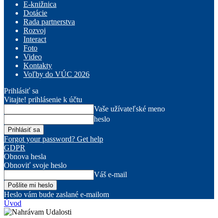
E-knižnica
Dotácie
Rada partnerstva
Rozvoj
Interact
Foto
Video
Kontakty
Voľby do VÚC 2026
Prihlásiť sa
Vitajte! prihlásenie k účtu
Vaše užívateľské meno
heslo
Forgot your password? Get help
GDPR
Obnova hesla
Obnoviť svoje heslo
Váš e-mail
Heslo vám bude zaslané e-mailom
Úvod