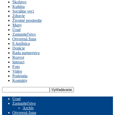
Školstvo
Kultúra
Sociálne veci
Zdravie
Životné prostredie
Mapy
Úrad
Zastupiteľstvo
Otvorená župa
E-knižnica
Dotácie
Rada partnerstva
Rozvoj
Interact
Foto
Video
Podujatia
Kontakty
Úrad
Zastupiteľstvo
Archív
Otvorená župa