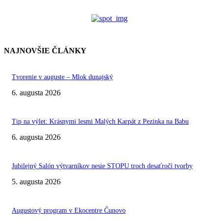
NAJNOVŠIE ČLÁNKY
Tvorenie v auguste – Mlok dunajský
6. augusta 2026
Tip na výlet: Krásnymi lesmi Malých Karpát z Pezinka na Babu
6. augusta 2026
Jubilejný Salón výtvarníkov nesie STOPU troch desaťročí tvorby
5. augusta 2026
Augustový program v Ekocentre Čunovo