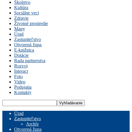
Školstvo
Kultúra
Sociálne veci
Zdravie
Životné prostredie
Mapy
Úrad
Zastupiteľstvo
Otvorená župa
E-knižnica
Dotácie
Rada partnerstva
Rozvoj
Interact
Foto
Video
Podujatia
Kontakty
Úrad
Zastupiteľstvo
Archív
Otvorená župa