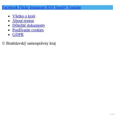
Facebook
Flickr
Instagram
RSS
Spotify
Youtube
Všetko o kraji
About region
Dôležité dokumenty
Používanie cookies
GDPR
© Bratislavský samosprávny kraj