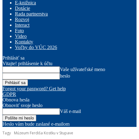
E-knižnica
Dotácie
Rada partnerstva
Rozvoj
Interact
Foto
Video
Kontakty
Voľby do VÚC 2026
Prihlásiť sa
Vitajte! prihlásenie k účtu
Vaše užívateľské meno
heslo
Forgot your password? Get help
GDPR
Obnova hesla
Obnoviť svoje heslo
Váš e-mail
Heslo vám bude zaslané e-mailom
Tagy
Múzeum Ferdiša Kostku v Stupave