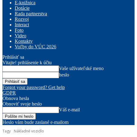
E-knižnica
Dotácie
Rada partnerstva
Rozvoj
Interact
Foto
Video
Kontakty
Voľby do VÚC 2026
Prihlásiť sa
Vitajte! prihlásenie k účtu
Vaše užívateľské meno
heslo
Forgot your password? Get help
GDPR
Obnova hesla
Obnoviť svoje heslo
Váš e-mail
Heslo vám bude zaslané e-mailom
Tagy
Nákladné vozidlo