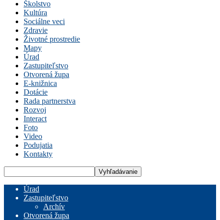
Školstvo
Kultúra
Sociálne veci
Zdravie
Životné prostredie
Mapy
Úrad
Zastupiteľstvo
Otvorená župa
E-knižnica
Dotácie
Rada partnerstva
Rozvoj
Interact
Foto
Video
Podujatia
Kontakty
Úrad
Zastupiteľstvo
Archív
Otvorená župa