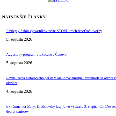
NAJNOVŠIE ČLÁNKY
Jubilejný Salón výtvarníkov nesie STOPU troch desaťročí tvorby
5. augusta 2026
Augustový program v Ekocentre Čunovo
5. augusta 2026
Revitalizácia historického parku v Malinove finišuje. Verejnosti sa otvorí v
októbri
4. augusta 2026
Extrémne horúčavy: Bratislavský kraj je vo výstrahe 3. stupňa. Chráňte se
deti aj seniorov