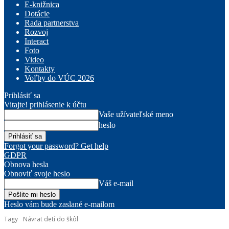
E-knižnica
Dotácie
Rada partnerstva
Rozvoj
Interact
Foto
Video
Kontakty
Voľby do VÚC 2026
Prihlásiť sa
Vitajte! prihlásenie k účtu
Vaše užívateľské meno
heslo
Forgot your password? Get help
GDPR
Obnova hesla
Obnoviť svoje heslo
Váš e-mail
Heslo vám bude zaslané e-mailom
Tagy
Návrat detí do škôl