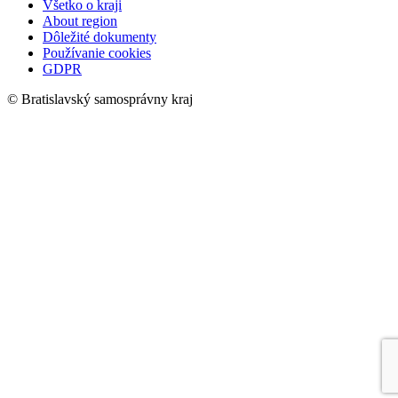
Všetko o kraji
About region
Dôležité dokumenty
Používanie cookies
GDPR
© Bratislavský samosprávny kraj