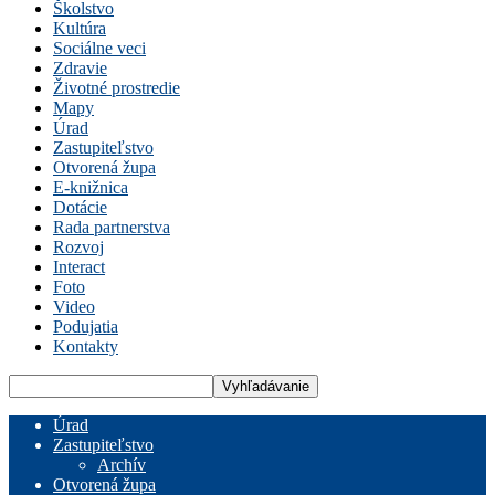
Školstvo
Kultúra
Sociálne veci
Zdravie
Životné prostredie
Mapy
Úrad
Zastupiteľstvo
Otvorená župa
E-knižnica
Dotácie
Rada partnerstva
Rozvoj
Interact
Foto
Video
Podujatia
Kontakty
Úrad
Zastupiteľstvo
Archív
Otvorená župa