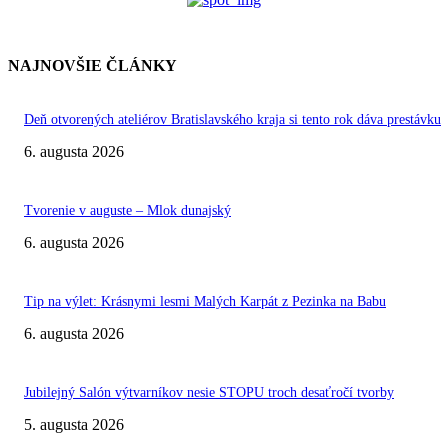
NAJNOVŠIE ČLÁNKY
Deň otvorených ateliérov Bratislavského kraja si tento rok dáva prestávku
6. augusta 2026
Tvorenie v auguste – Mlok dunajský
6. augusta 2026
Tip na výlet: Krásnymi lesmi Malých Karpát z Pezinka na Babu
6. augusta 2026
Jubilejný Salón výtvarníkov nesie STOPU troch desaťročí tvorby
5. augusta 2026