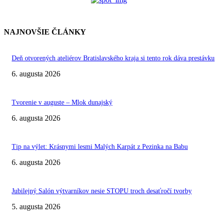
NAJNOVŠIE ČLÁNKY
Deň otvorených ateliérov Bratislavského kraja si tento rok dáva prestávku
6. augusta 2026
Tvorenie v auguste – Mlok dunajský
6. augusta 2026
Tip na výlet: Krásnymi lesmi Malých Karpát z Pezinka na Babu
6. augusta 2026
Jubilejný Salón výtvarníkov nesie STOPU troch desaťročí tvorby
5. augusta 2026