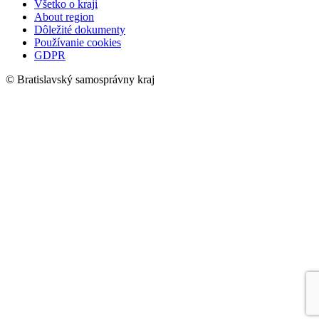
Všetko o kraji
About region
Dôležité dokumenty
Používanie cookies
GDPR
© Bratislavský samosprávny kraj