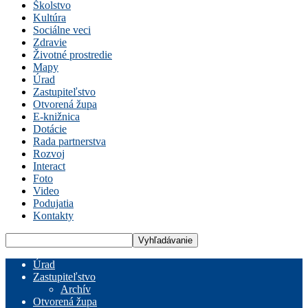
Školstvo
Kultúra
Sociálne veci
Zdravie
Životné prostredie
Mapy
Úrad
Zastupiteľstvo
Otvorená župa
E-knižnica
Dotácie
Rada partnerstva
Rozvoj
Interact
Foto
Video
Podujatia
Kontakty
Úrad
Zastupiteľstvo
Archív
Otvorená župa