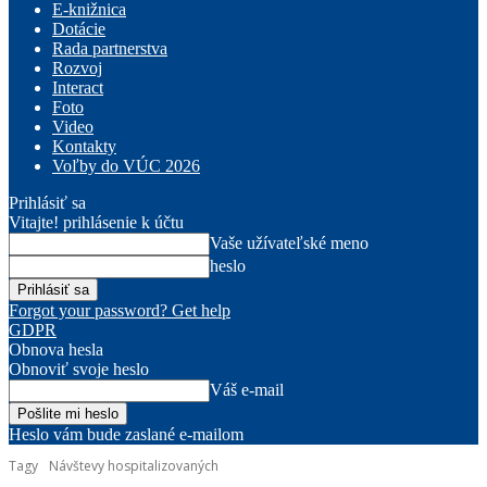
E-knižnica
Dotácie
Rada partnerstva
Rozvoj
Interact
Foto
Video
Kontakty
Voľby do VÚC 2026
Prihlásiť sa
Vitajte! prihlásenie k účtu
Vaše užívateľské meno
heslo
Forgot your password? Get help
GDPR
Obnova hesla
Obnoviť svoje heslo
Váš e-mail
Heslo vám bude zaslané e-mailom
Tagy
Návštevy hospitalizovaných