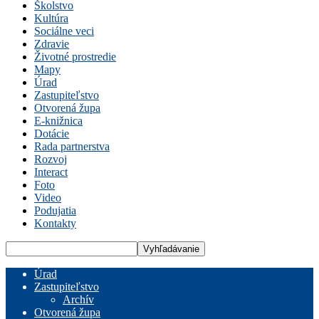
Školstvo
Kultúra
Sociálne veci
Zdravie
Životné prostredie
Mapy
Úrad
Zastupiteľstvo
Otvorená župa
E-knižnica
Dotácie
Rada partnerstva
Rozvoj
Interact
Foto
Video
Podujatia
Kontakty
Úrad
Zastupiteľstvo
Archív
Otvorená župa