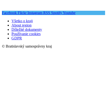
Facebook
Flickr
Instagram
RSS
Spotify
Youtube
Všetko o kraji
About region
Dôležité dokumenty
Používanie cookies
GDPR
© Bratislavský samosprávny kraj