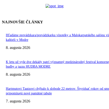
NAJNOVŠIE ČLÁNKY
Hľadáme prevádzkara/prevádzkarku vínotéky a Malokarpatského salónu ví
kaštieli v Modre
8. augusta 2026
K letu už vyše dve dekády patrí významný medzinárodný festival komorne
hudby a jazzu HUDBA MODRE
8. augusta 2026
Hartmutovi Tautzovi chýbalo k slobode 22 metrov. Štyridsať rokov od smr
pripomínajú nové pamätné tabule
7. augusta 2026