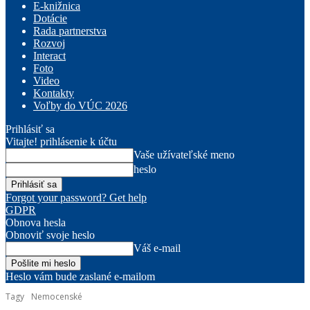
E-knižnica
Dotácie
Rada partnerstva
Rozvoj
Interact
Foto
Video
Kontakty
Voľby do VÚC 2026
Prihlásiť sa
Vitajte! prihlásenie k účtu
Vaše užívateľské meno
heslo
Forgot your password? Get help
GDPR
Obnova hesla
Obnoviť svoje heslo
Váš e-mail
Heslo vám bude zaslané e-mailom
Tagy
Nemocenské