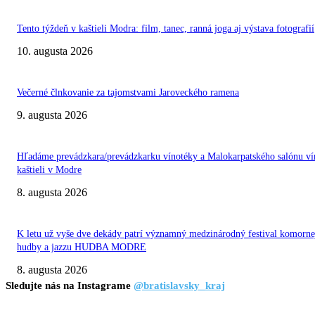
Tento týždeň v kaštieli Modra: film, tanec, ranná joga aj výstava fotografií
10. augusta 2026
Večerné člnkovanie za tajomstvami Jaroveckého ramena
9. augusta 2026
Hľadáme prevádzkara/prevádzkarku vínotéky a Malokarpatského salónu ví
kaštieli v Modre
8. augusta 2026
K letu už vyše dve dekády patrí významný medzinárodný festival komorne
hudby a jazzu HUDBA MODRE
8. augusta 2026
Sledujte nás na Instagrame
@bratislavsky_kraj