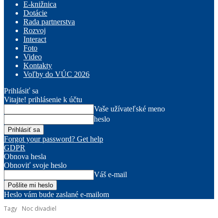
E-knižnica
Dotácie
Rada partnerstva
Rozvoj
Interact
Foto
Video
Kontakty
Voľby do VÚC 2026
Prihlásiť sa
Vitajte! prihlásenie k účtu
Vaše užívateľské meno
heslo
Forgot your password? Get help
GDPR
Obnova hesla
Obnoviť svoje heslo
Váš e-mail
Heslo vám bude zaslané e-mailom
Tagy
Noc divadiel