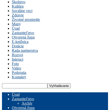
Školstvo
Kultúra
Sociálne veci
Zdravie
Životné prostredie
Mapy
Úrad
Zastupiteľstvo
Otvorená župa
E-knižnica
Dotácie
Rada partnerstva
Rozvoj
Interact
Foto
Video
Podujatia
Kontakty
Úrad
Zastupiteľstvo
Archív
Otvorená župa