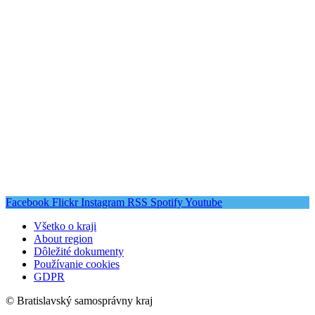
Facebook
Flickr
Instagram
RSS
Spotify
Youtube
Všetko o kraji
About region
Dôležité dokumenty
Používanie cookies
GDPR
© Bratislavský samosprávny kraj