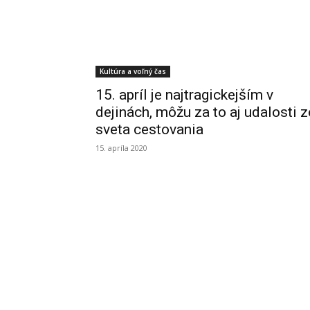
Kultúra a voľný čas
15. apríl je najtragickejším v
dejinách, môžu za to aj udalosti z
sveta cestovania
15. apríla 2020