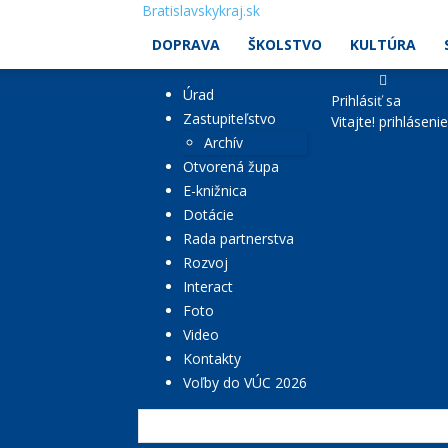
Bratislavskykraj.sk
DOPRAVA
ŠKOLSTVO
KULTÚRA
Úrad
Prihlásiť sa
Zastupiteľstvo
Vitajte! prihláseni
Archív
Otvorená župa
E-knižnica
Dotácie
Rada partnerstva
Rozvoj
Interact
Foto
Video
Kontakty
Voľby do VÚC 2026