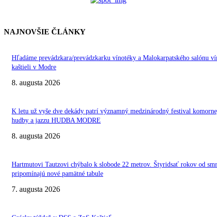
NAJNOVŠIE ČLÁNKY
Hľadáme prevádzkara/prevádzkarku vínotéky a Malokarpatského salónu ví
kaštieli v Modre
8. augusta 2026
K letu už vyše dve dekády patrí významný medzinárodný festival komorne
hudby a jazzu HUDBA MODRE
8. augusta 2026
Hartmutovi Tautzovi chýbalo k slobode 22 metrov. Štyridsať rokov od smr
pripomínajú nové pamätné tabule
7. augusta 2026