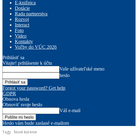
E-knižnica
Dotácie
Rada partnerstva
Rozvoj
Interact
Foto
Video
Kontakty
Voľby do VÚC 2026
Prihlásiť sa
Vitajte! prihlásenie k účtu
Vaše užívateľské meno
heslo
Forgot your password? Get help
GDPR
Obnova hesla
Obnoviť svoje heslo
Váš e-mail
Heslo vám bude zaslané e-mailom
Tagy
Nové kúrenie