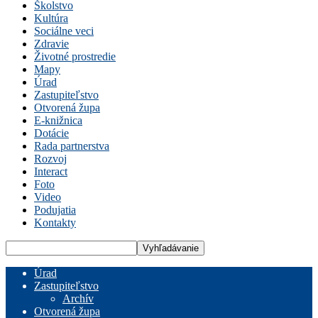
Školstvo
Kultúra
Sociálne veci
Zdravie
Životné prostredie
Mapy
Úrad
Zastupiteľstvo
Otvorená župa
E-knižnica
Dotácie
Rada partnerstva
Rozvoj
Interact
Foto
Video
Podujatia
Kontakty
Úrad
Zastupiteľstvo
Archív
Otvorená župa