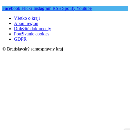
Facebook
Flickr
Instagram
RSS
Spotify
Youtube
Všetko o kraji
About region
Dôležité dokumenty
Používanie cookies
GDPR
© Bratislavský samosprávny kraj