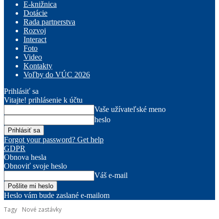
E-knižnica
Dotácie
Rada partnerstva
Rozvoj
Interact
Foto
Video
Kontakty
Voľby do VÚC 2026
Prihlásiť sa
Vitajte! prihlásenie k účtu
Vaše užívateľské meno
heslo
Forgot your password? Get help
GDPR
Obnova hesla
Obnoviť svoje heslo
Váš e-mail
Heslo vám bude zaslané e-mailom
Tagy
Nové zastávky