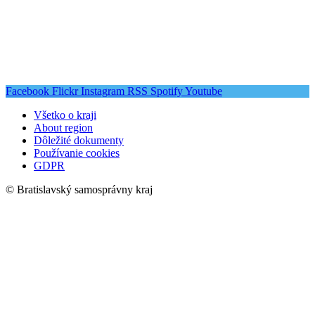
Facebook
Flickr
Instagram
RSS
Spotify
Youtube
Všetko o kraji
About region
Dôležité dokumenty
Používanie cookies
GDPR
© Bratislavský samosprávny kraj