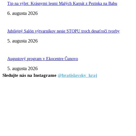
Tip na výlet: Krásnymi lesmi Malých Karpát z Pezinka na Babu
6. augusta 2026
Jubilejný Salón výtvarníkov nesie STOPU troch desaťročí tvorby
5. augusta 2026
Augustový program v Ekocentre Čunovo
5. augusta 2026
Sledujte nás na Instagrame
@bratislavsky_kraj