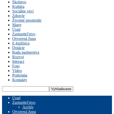
Školstvo
Kultúra
Sociálne veci
Zdravie
Životné prostredie
Mapy
Úrad
Zastupiteľstvo
Otvorená župa
E-knižnica
Dotácie
Rada partnerstva
Rozvoj
Interact
Foto
Video
Podujatia
Kontakty
Úrad
Zastupiteľstvo
Archív
Otvorená župa