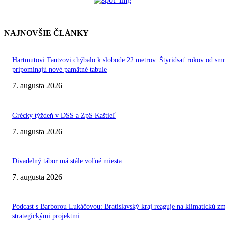
NAJNOVŠIE ČLÁNKY
Hartmutovi Tautzovi chýbalo k slobode 22 metrov. Štyridsať rokov od smr
pripomínajú nové pamätné tabule
7. augusta 2026
Grécky týždeň v DSS a ZpS Kaštieľ
7. augusta 2026
Divadelný tábor má stále voľné miesta
7. augusta 2026
Podcast s Barborou Lukáčovou: Bratislavský kraj reaguje na klimatickú z
strategickými projektmi.