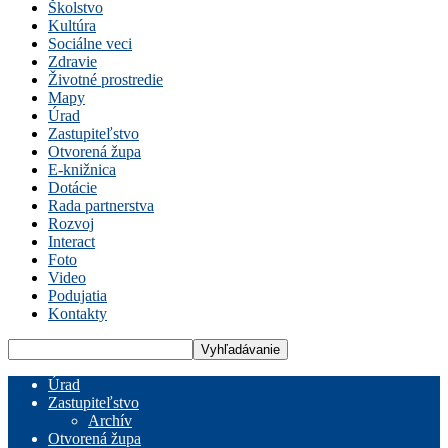
Školstvo
Kultúra
Sociálne veci
Zdravie
Životné prostredie
Mapy
Úrad
Zastupiteľstvo
Otvorená župa
E-knižnica
Dotácie
Rada partnerstva
Rozvoj
Interact
Foto
Video
Podujatia
Kontakty
Úrad
Zastupiteľstvo
Archív
Otvorená župa