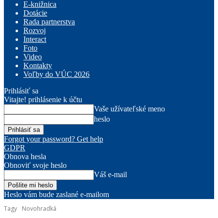
E-knižnica
Dotácie
Rada partnerstva
Rozvoj
Interact
Foto
Video
Kontakty
Voľby do VÚC 2026
Prihlásiť sa
Vitajte! prihlásenie k účtu
Vaše užívateľské meno
heslo
Forgot your password? Get help
GDPR
Obnova hesla
Obnoviť svoje heslo
Váš e-mail
Heslo vám bude zaslané e-mailom
Tagy
Novohradká