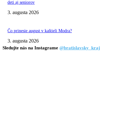
deti aj seniorov
3. augusta 2026
Čo prinesie august v kaštieli Modra?
3. augusta 2026
Sledujte nás na Instagrame
@bratislavsky_kraj