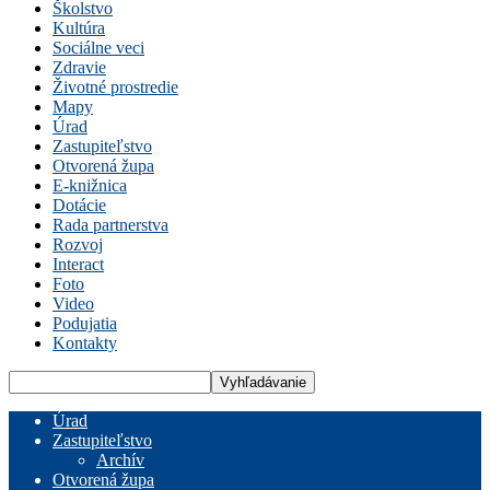
Školstvo
Kultúra
Sociálne veci
Zdravie
Životné prostredie
Mapy
Úrad
Zastupiteľstvo
Otvorená župa
E-knižnica
Dotácie
Rada partnerstva
Rozvoj
Interact
Foto
Video
Podujatia
Kontakty
Úrad
Zastupiteľstvo
Archív
Otvorená župa