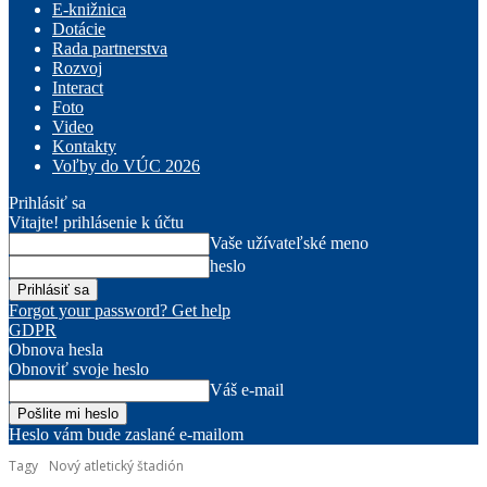
E-knižnica
Dotácie
Rada partnerstva
Rozvoj
Interact
Foto
Video
Kontakty
Voľby do VÚC 2026
Prihlásiť sa
Vitajte! prihlásenie k účtu
Vaše užívateľské meno
heslo
Forgot your password? Get help
GDPR
Obnova hesla
Obnoviť svoje heslo
Váš e-mail
Heslo vám bude zaslané e-mailom
Tagy
Nový atletický štadión