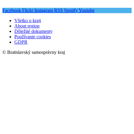
Facebook
Flickr
Instagram
RSS
Spotify
Youtube
Všetko o kraji
About region
Dôležité dokumenty
Používanie cookies
GDPR
© Bratislavský samosprávny kraj