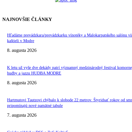
NAJNOVŠIE ČLÁNKY
Hľadáme prevádzkara/prevádzkarku vínotéky a Malokarpatského salónu ví
kaštieli v Modre
8. augusta 2026
K letu už vyše dve dekády patrí významný medzinárodný festival komorne
hudby a jazzu HUDBA MODRE
8. augusta 2026
Hartmutovi Tautzovi chýbalo k slobode 22 metrov. Štyridsať rokov od smr
pripomínajú nové pamätné tabule
7. augusta 2026