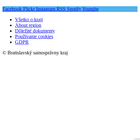
Facebook
Flickr
Instagram
RSS
Spotify
Youtube
Všetko o kraji
About region
Dôležité dokumenty
Používanie cookies
GDPR
© Bratislavský samosprávny kraj