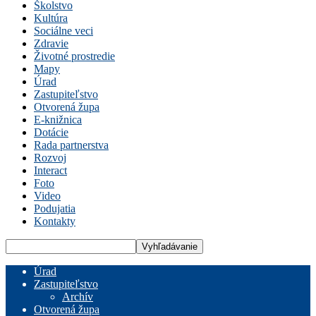
Školstvo
Kultúra
Sociálne veci
Zdravie
Životné prostredie
Mapy
Úrad
Zastupiteľstvo
Otvorená župa
E-knižnica
Dotácie
Rada partnerstva
Rozvoj
Interact
Foto
Video
Podujatia
Kontakty
Úrad
Zastupiteľstvo
Archív
Otvorená župa