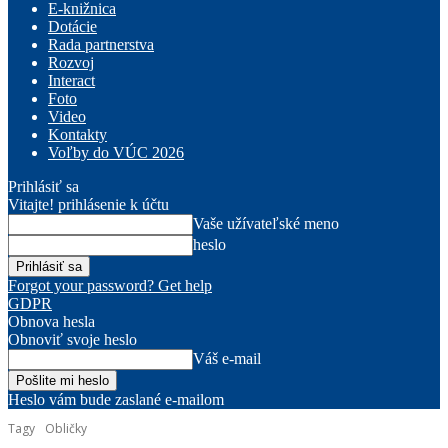
E-knižnica
Dotácie
Rada partnerstva
Rozvoj
Interact
Foto
Video
Kontakty
Voľby do VÚC 2026
Prihlásiť sa
Vitajte! prihlásenie k účtu
Vaše užívateľské meno
heslo
Forgot your password? Get help
GDPR
Obnova hesla
Obnoviť svoje heslo
Váš e-mail
Heslo vám bude zaslané e-mailom
Tagy
Obličky