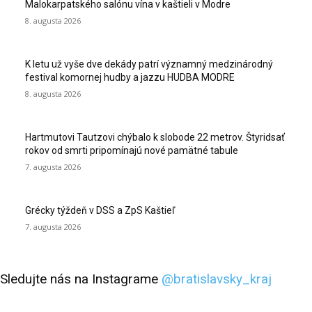
Malokarpatského salónu vína v kaštieli v Modre
8. augusta 2026
K letu už vyše dve dekády patrí významný medzinárodný
festival komornej hudby a jazzu HUDBA MODRE
8. augusta 2026
Hartmutovi Tautzovi chýbalo k slobode 22 metrov. Štyridsať
rokov od smrti pripomínajú nové pamätné tabule
7. augusta 2026
Grécky týždeň v DSS a ZpS Kaštieľ
7. augusta 2026
Sledujte nás na Instagrame
@bratislavsky_kraj