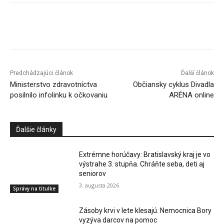
Facebook
X
Linkedin
Tumblr
Predchádzajúci článok
Ďalší článok
Ministerstvo zdravotníctva
Občiansky cyklus Divadla
posilnilo infolinku k očkovaniu
ARÉNA online
Ďalšie články
Extrémne horúčavy: Bratislavský kraj je vo
výstrahe 3. stupňa. Chráňte seba, deti aj
seniorov
3. augusta 2026
Správy na titulke
Zásoby krvi v lete klesajú. Nemocnica Bory
vyzýva darcov na pomoc