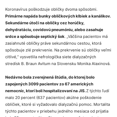
Koronavírus poškodzuje obličky dvoma spôsobmi.
Primárne napáda bunky obličkových klbiek a kanálikov.
Sekundárne útočí na obličky cez horúčky,
dehydratáciu, covidovú pneumóniu, alebo zasahuje
srdce a spôsobuje septický šok
. „Väčšina pacientov má
zasiahnuté obličky práve sekundárnou cestou, ktorá
spôsobuje zlé prekrvenie. Na prekrvenie sú obličky veľmi
citlivé,“ vysvetlila nefrologička siete dialyzačných
stredísk B. Braun Avitum na Slovensku Monika Alaxinová.
Nedávno bola zverejnená štúdia, do ktorej bolo
zapojených 3099 pacientov zo 67 amerických
nemocníc, ktorí boli hospitalizovaní na JIS.
Z týchto ľudí
malo 20 percent (637 pacientov) akútne poškodenie
obličiek, ktoré si vyžadovalo dialyzačnú pomoc. Mortalita
týchto pacientov v priebehu jedného mesiaca od prijatia