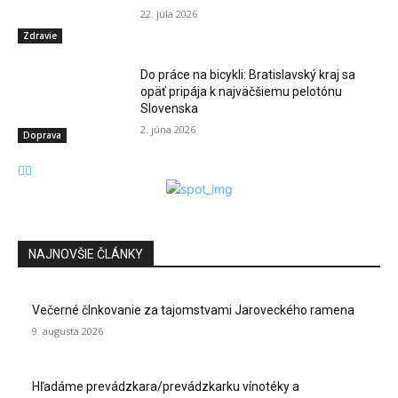
22. júla 2026
Zdravie
Do práce na bicykli: Bratislavský kraj sa
opäť pripája k najväčšiemu pelotónu
Slovenska
2. júna 2026
Doprava
NAJNOVŠIE ČLÁNKY
Večerné člnkovanie za tajomstvami Jaroveckého ramena
9. augusta 2026
Hľadáme prevádzkara/prevádzkarku vínotéky a