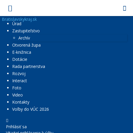
Bratislavskykraj.sk
Úrad
Zastupiteľstvo
Archív
Otvorená župa
E-knižnica
Dotácie
Rada partnerstva
Rozvoj
Interact
Foto
Video
Kontakty
Voľby do VÚC 2026
Prihlásiť sa
Vitajte! prihlásenie k účtu