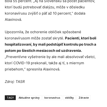
bola 55 percent. „Aj na Slovensku sa počet pacientov,
ktorí budú potrebovať dialýzu, môže v dôsledku
koronavírusu zvýšiť o päť až 10 percent,“ dodala
Alaxinová.
Upozornila, že ochorenie obličiek spôsobené
koronavírusom môže zostať skryté.
Pacienti, ktorí boli
hospitalizovaní, by mali podstúpiť kontrolu po troch a
potom po šiestich mesiacoch od uzdravenia.
„Preventívne vyšetrenie by ale mali absolvovať všetci,
ktorí COVID-19 prekonali, takže aj tí, s miernym
priebehom,“ spresnila Alaxinová.
Zdroj: TASR
TAGY
Aktuálne správy
koronavírus
obličky
Zdravie