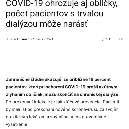
COVID-19 ohrozuje aj obličky,
počet pacientov s trvalou
dialýzou môže narásť
Lucia Forman
22. marca 2021
2815
0
Facebook
X
Linkedin
Tumblr
Zahraničné štúdie ukazujú, že približne 18 percent
pacientov, ktorí pri ochorení COVID-19 prešli akútnym
zlyhaním obličiek, môžu skončiť na chronickej dialýze.
Po prekonaní infekcie je tak kľúčová prevencia. Pacienti
by mali ísť po prekonaní nového koronavírusu za svojím
praktickým lekárom a spýtať sa ho na preventívne
vyšetrenie.