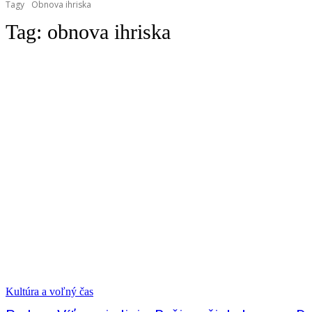
Tagy
Obnova ihriska
Tag:
obnova ihriska
Kultúra a voľný čas