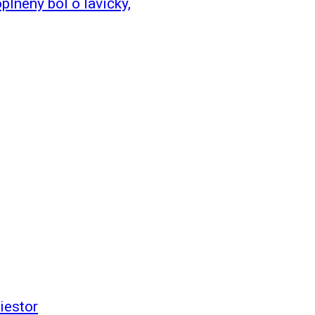
plnený bol o lavičky,
iestor