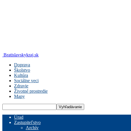
Bratislavskykraj.sk
Doprava
Školstvo
Kultúra
Sociálne veci
Zdravie
Životné prostredie
Mapy
Úrad
Zastupiteľstvo
Archív