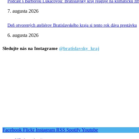
Podcast s Barborou Lukáčovou: Bratislavský kraj reaguje na klimatickú z
7. augusta 2026
Deň otvorených ateliérov Bratislavského kraja si tento rok dáva prestávku
6. augusta 2026
Sledujte nás na Instagrame
@bratislavsky_kraj
Facebook
Flickr
Instagram
RSS
Spotify
Youtube