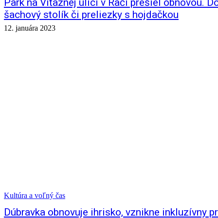
Park na Víťaznej ulici v Rači prešiel obnovou. Do
šachový stolík či preliezky s hojdačkou
12. januára 2023
Kultúra a voľný čas
Dúbravka obnovuje ihrisko, vznikne inkluzívny pr