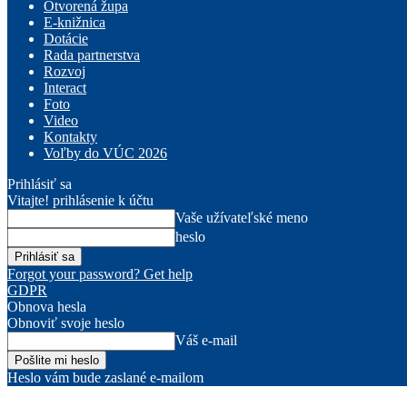
Otvorená župa
E-knižnica
Dotácie
Rada partnerstva
Rozvoj
Interact
Foto
Video
Kontakty
Voľby do VÚC 2026
Prihlásiť sa
Vitajte! prihlásenie k účtu
Vaše užívateľské meno
heslo
Forgot your password? Get help
GDPR
Obnova hesla
Obnoviť svoje heslo
Váš e-mail
Heslo vám bude zaslané e-mailom