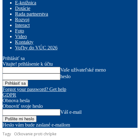
E-knižnica
Dotácie
Rada partnerstva
Rozvoj
Interact
Foto
Video
Kontakty
Voľby do VÚC 2026
Prihlásiť sa
Vitajte! prihlásenie k účtu
Vaše užívateľské meno
heslo
Forgot your password? Get help
GDPR
Obnova hesla
Obnoviť svoje heslo
Váš e-mail
Heslo vám bude zaslané e-mailom
Tagy
Očkovanie proti chrípke