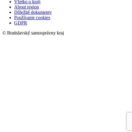
Všetko o kraji
About region
Dôležité dokumenty
Používanie cookies
GDPR
© Bratislavský samosprávny kraj