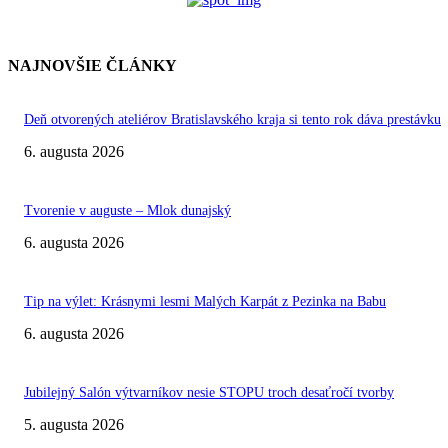
NAJNOVŠIE ČLÁNKY
Deň otvorených ateliérov Bratislavského kraja si tento rok dáva prestávku
6. augusta 2026
Tvorenie v auguste – Mlok dunajský
6. augusta 2026
Tip na výlet: Krásnymi lesmi Malých Karpát z Pezinka na Babu
6. augusta 2026
Jubilejný Salón výtvarníkov nesie STOPU troch desaťročí tvorby
5. augusta 2026