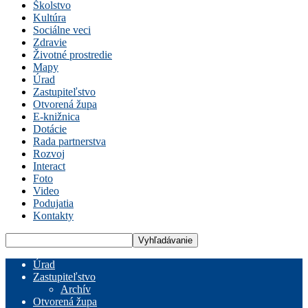
Školstvo
Kultúra
Sociálne veci
Zdravie
Životné prostredie
Mapy
Úrad
Zastupiteľstvo
Otvorená župa
E-knižnica
Dotácie
Rada partnerstva
Rozvoj
Interact
Foto
Video
Podujatia
Kontakty
Úrad
Zastupiteľstvo
Archív
Otvorená župa