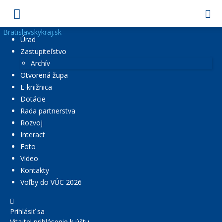
Bratislavskykraj.sk
Úrad
Zastupiteľstvo
Archív
Otvorená župa
E-knižnica
Dotácie
Rada partnerstva
Rozvoj
Interact
Foto
Video
Kontakty
Voľby do VÚC 2026
Prihlásiť sa
Vitajte! prihlásenie k účtu