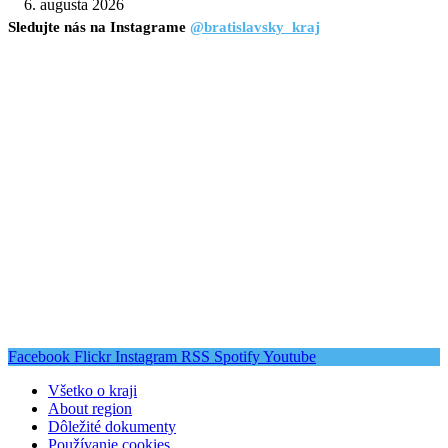
6. augusta 2026
Sledujte nás na Instagrame
@bratislavsky_kraj
Facebook
Flickr
Instagram
RSS
Spotify
Youtube
Všetko o kraji
About region
Dôležité dokumenty
Používanie cookies