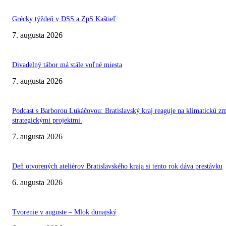
Grécky týždeň v DSS a ZpS Kaštieľ
7. augusta 2026
Divadelný tábor má stále voľné miesta
7. augusta 2026
Podcast s Barborou Lukáčovou: Bratislavský kraj reaguje na klimatickú z
strategickými projektmi.
7. augusta 2026
Deň otvorených ateliérov Bratislavského kraja si tento rok dáva prestávku
6. augusta 2026
Tvorenie v auguste – Mlok dunajský