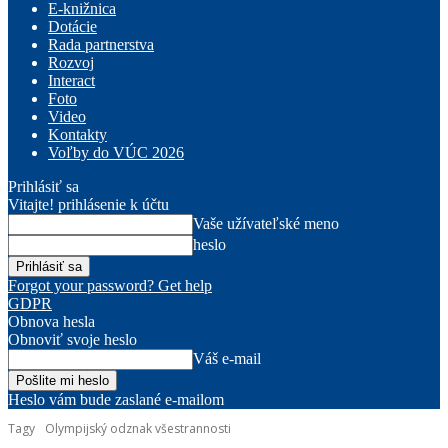
E-knižnica
Dotácie
Rada partnerstva
Rozvoj
Interact
Foto
Video
Kontakty
Voľby do VÚC 2026
Prihlásiť sa
Vitajte! prihlásenie k účtu
Vaše užívateľské meno
heslo
Forgot your password? Get help
GDPR
Obnova hesla
Obnoviť svoje heslo
Váš e-mail
Heslo vám bude zaslané e-mailom
Tagy
Olympijský odznak všestrannosti