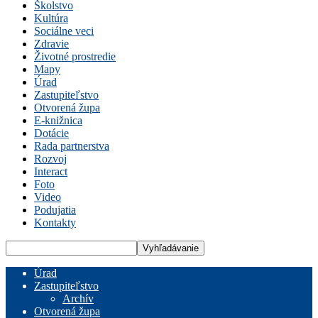
Školstvo
Kultúra
Sociálne veci
Zdravie
Životné prostredie
Mapy
Úrad
Zastupiteľstvo
Otvorená župa
E-knižnica
Dotácie
Rada partnerstva
Rozvoj
Interact
Foto
Video
Podujatia
Kontakty
Úrad
Zastupiteľstvo
Archív
Otvorená župa