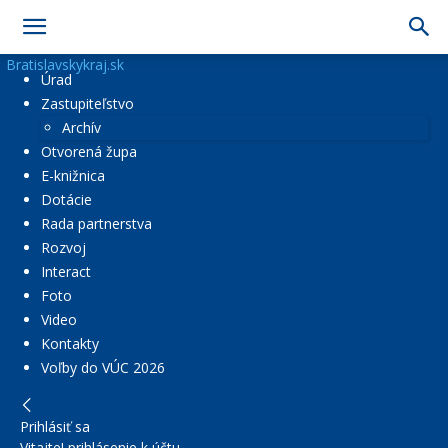
Bratislavskykraj.sk
Úrad
Zastupiteľstvo
Archív
Otvorená župa
E-knižnica
Dotácie
Rada partnerstva
Rozvoj
Interact
Foto
Video
Kontakty
Voľby do VÚC 2026
Prihlásiť sa
Vitajte! prihlásenie k účtu