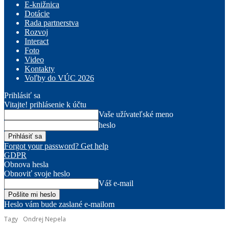
E-knižnica
Dotácie
Rada partnerstva
Rozvoj
Interact
Foto
Video
Kontakty
Voľby do VÚC 2026
Prihlásiť sa
Vitajte! prihlásenie k účtu
Vaše užívateľské meno
heslo
Forgot your password? Get help
GDPR
Obnova hesla
Obnoviť svoje heslo
Váš e-mail
Heslo vám bude zaslané e-mailom
Tagy
Ondrej Nepela