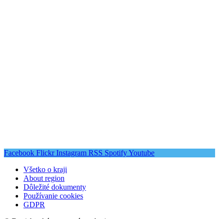
Facebook
Flickr
Instagram
RSS
Spotify
Youtube
Všetko o kraji
About region
Dôležité dokumenty
Používanie cookies
GDPR