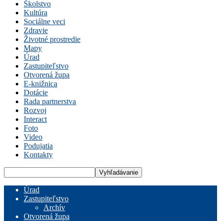
Školstvo
Kultúra
Sociálne veci
Zdravie
Životné prostredie
Mapy
Úrad
Zastupiteľstvo
Otvorená župa
E-knižnica
Dotácie
Rada partnerstva
Rozvoj
Interact
Foto
Video
Podujatia
Kontakty
Úrad
Zastupiteľstvo
Archív
Otvorená župa