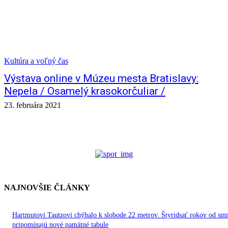
Kultúra a voľný čas
Výstava online v Múzeu mesta Bratislavy:
Nepela / Osamelý krasokorčuliar /
23. februára 2021
NAJNOVŠIE ČLÁNKY
Hartmutovi Tautzovi chýbalo k slobode 22 metrov. Štyridsať rokov od smr
pripomínajú nové pamätné tabule