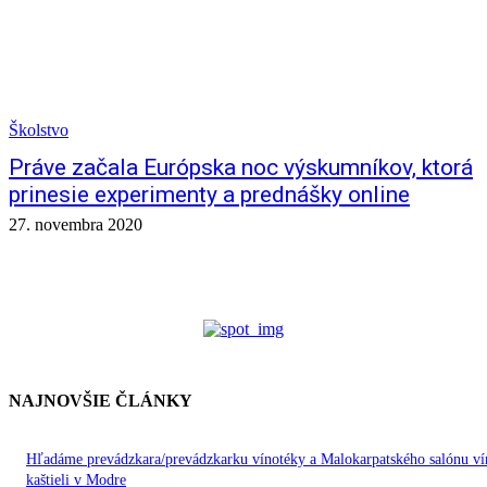
Školstvo
Práve začala Európska noc výskumníkov, ktorá
prinesie experimenty a prednášky online
27. novembra 2020
NAJNOVŠIE ČLÁNKY
Hľadáme prevádzkara/prevádzkarku vínotéky a Malokarpatského salónu ví
kaštieli v Modre