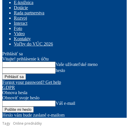
E-knižnica
Dotácie
Rada partnerstva
Rozvoj
Interact
Foto
Video
Kontakty
Voľby do VÚC 2026
Prihlásiť sa
Vitajte! prihlásenie k účtu
Vaše užívateľské meno
heslo
Forgot your password? Get help
GDPR
Obnova hesla
Obnoviť svoje heslo
Váš e-mail
Heslo vám bude zaslané e-mailom
Tagy
Online prednášky