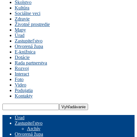
Školstvo
Kultúra
Sociálne veci
Zdravie
Životné prostredie
Mapy
Úrad
Zastupiteľstvo
Otvorená župa
E-knižnica
Dotácie
Rada partnerstva
Rozvoj
Interact
Foto
Video
Podujatia
Kontakty
Úrad
Zastupiteľstvo
Archív
Otvorená župa