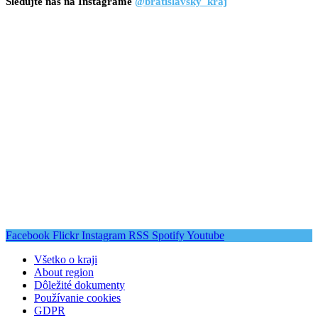
Sledujte nás na Instagrame
@bratislavsky_kraj
Facebook
Flickr
Instagram
RSS
Spotify
Youtube
Všetko o kraji
About region
Dôležité dokumenty
Používanie cookies
GDPR