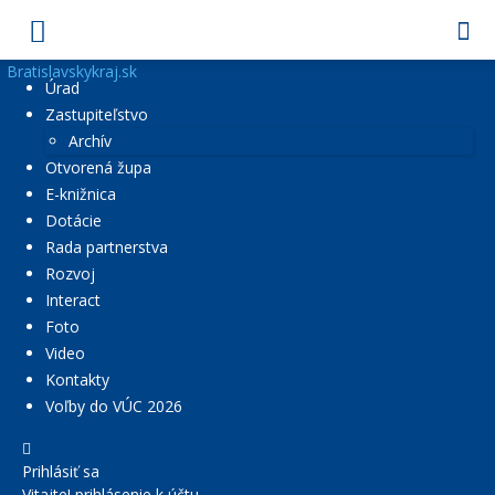
Bratislavskykraj.sk
Úrad
Zastupiteľstvo
Archív
Otvorená župa
E-knižnica
Dotácie
Rada partnerstva
Rozvoj
Interact
Foto
Video
Kontakty
Voľby do VÚC 2026
Prihlásiť sa
Vitajte! prihlásenie k účtu