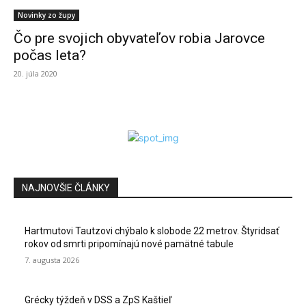
Novinky zo župy
Čo pre svojich obyvateľov robia Jarovce
počas leta?
20. júla 2020
NAJNOVŠIE ČLÁNKY
Hartmutovi Tautzovi chýbalo k slobode 22 metrov. Štyridsať
rokov od smrti pripomínajú nové pamätné tabule
7. augusta 2026
Grécky týždeň v DSS a ZpS Kaštieľ