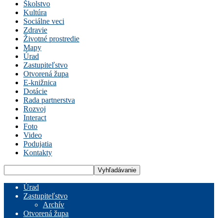
Školstvo
Kultúra
Sociálne veci
Zdravie
Životné prostredie
Mapy
Úrad
Zastupiteľstvo
Otvorená župa
E-knižnica
Dotácie
Rada partnerstva
Rozvoj
Interact
Foto
Video
Podujatia
Kontakty
Úrad
Zastupiteľstvo
Archív
Otvorená župa