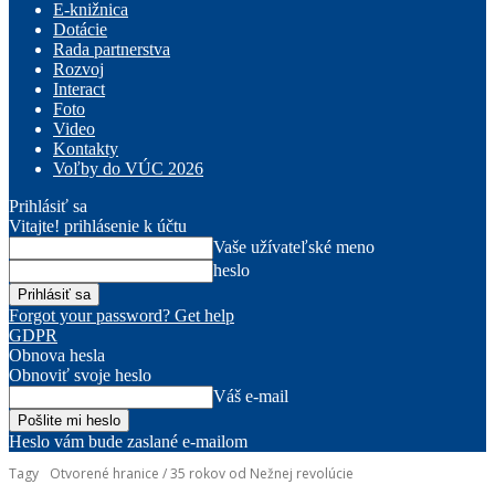
E-knižnica
Dotácie
Rada partnerstva
Rozvoj
Interact
Foto
Video
Kontakty
Voľby do VÚC 2026
Prihlásiť sa
Vitajte! prihlásenie k účtu
Vaše užívateľské meno
heslo
Forgot your password? Get help
GDPR
Obnova hesla
Obnoviť svoje heslo
Váš e-mail
Heslo vám bude zaslané e-mailom
Tagy
Otvorené hranice / 35 rokov od Nežnej revolúcie