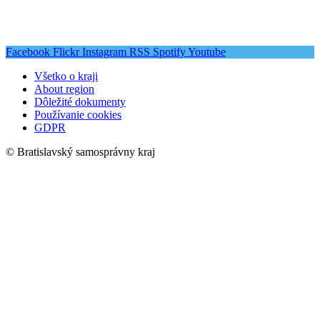
Facebook
Flickr
Instagram
RSS
Spotify
Youtube
Všetko o kraji
About region
Dôležité dokumenty
Používanie cookies
GDPR
© Bratislavský samosprávny kraj