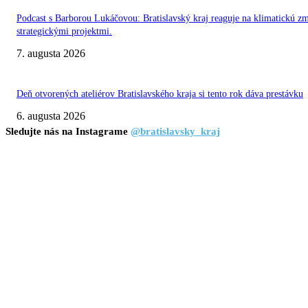
Podcast s Barborou Lukáčovou: Bratislavský kraj reaguje na klimatickú z
strategickými projektmi.
7. augusta 2026
Deň otvorených ateliérov Bratislavského kraja si tento rok dáva prestávku
6. augusta 2026
Sledujte nás na Instagrame
@bratislavsky_kraj