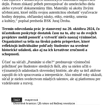
dejín. Potom získaný príbeh prerozprávať do umeleckého diela
alebo vytvoriť dokumentárny film. Materiály sú akoby živými
učebnicami, ktoré môžu svojou autenticitou obohatiť vyučovacie
hodiny dejepisu, občianskej náuky, etiky, estetiky, umenia
a kultúry,“ popísal predseda BSK Juraj Droba.
Termín odovzdania prác je stanovený na 20. októbra 2024, čo
účastníkom poskytuje dostatok času na to, aby sa do svojich
projektov mohli ponoriť a vytvoriť niečo naozaj výnimočné.
Organizátori sa tešia na širokú paletu príspevkov, ktoré
reflektujú individuálne pohľady študentov na uvedené
historické udalosti, ako aj na ich kreatívne zručnosti a
schopnosti.
Účasť na súťaži „Pamätáte si ešte?“ predstavuje výnimočnú
príležitosť pre študentov stredných škôl, aby sa nielen učili o
významných udalostiach slovenskej histórie, ale aby sa tiež aktívne
zapojili do ich spracovania a interpretácie. Ako minulé roky ukázali,
súťaž je nielen svedectvom mladých talentov, ale aj platformou pre
vzdelávanie a rozvoj.
TAGY
mayerová
Otvorené hranice / 35 rokov od Nežnej revolúcie