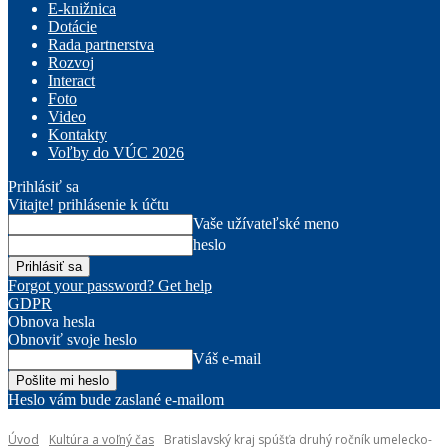
E-knižnica
Dotácie
Rada partnerstva
Rozvoj
Interact
Foto
Video
Kontakty
Voľby do VÚC 2026
Prihlásiť sa
Vitajte! prihlásenie k účtu
Vaše užívateľské meno
heslo
Forgot your password? Get help
GDPR
Obnova hesla
Obnoviť svoje heslo
Váš e-mail
Heslo vám bude zaslané e-mailom
Úvod
Kultúra a voľný čas
Bratislavský kraj spúšťa druhý ročník umelecko-