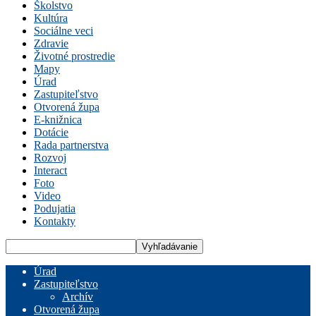
Školstvo
Kultúra
Sociálne veci
Zdravie
Životné prostredie
Mapy
Úrad
Zastupiteľstvo
Otvorená župa
E-knižnica
Dotácie
Rada partnerstva
Rozvoj
Interact
Foto
Video
Podujatia
Kontakty
Úrad
Zastupiteľstvo
Archív
Otvorená župa