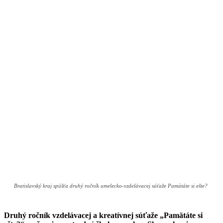
Bratislavský kraj spúšťa druhý ročník umelecko-vzdelávacej súťaže Pamätáte si ešte?
Druhý ročník vzdelávacej a kreatívnej súťaže „Pamätáte si