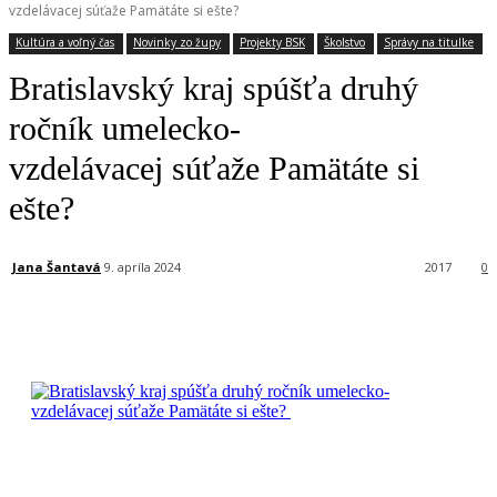
vzdelávacej súťaže Pamätáte si ešte?
Kultúra a voľný čas
Novinky zo župy
Projekty BSK
Školstvo
Správy na titulke
Bratislavský kraj spúšťa druhý
ročník umelecko-
vzdelávacej súťaže Pamätáte si
ešte?
Jana Šantavá
9. apríla 2024
2017
0
Facebook
X
Linkedin
Tumblr