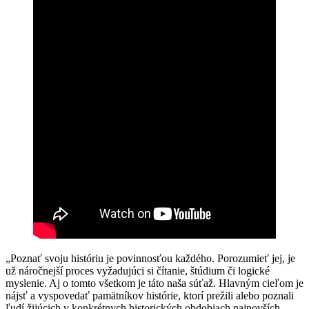
„Poznať svoju históriu je povinnosťou každého. Porozumieť jej, je
už náročnejší proces vyžadujúci si čítanie, štúdium či logické
myslenie. Aj o tomto všetkom je táto naša súťaž. Hlavným cieľom je
nájsť a vyspovedať pamätníkov histórie, ktorí prežili alebo poznali
ľudí žijúcich v konkrétnych historických obdobiach najnovších