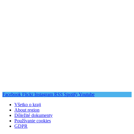
Facebook
Flickr
Instagram
RSS
Spotify
Youtube
Všetko o kraji
About region
Dôležité dokumenty
Používanie cookies
GDPR