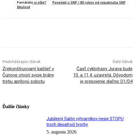
Pamätáte si ešte?
Povedali o SNP / 80 rokov od vypuknutia SNP
šikulová
Facebook
X
Linkedin
Tumblr
Predchádzajúci článok
Ďalší článok
Zrekonštruovaný kaštieľ v
Časť cyklotrasy Jurava bude
Čunove otvorí svoje brány
10. a 11.4. uzavretá. Dôvodom
tretiu aprílovú sobotu
je prepojenie diaľnic D1/D4
Ďalšie články
Jubilejný Salón výtvarníkov nesie STOPU
troch desaťročí tvorby
5. augusta 2026