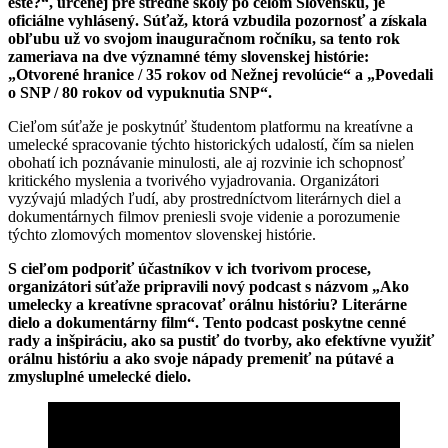
ešte?“, určenej pre stredné školy po celom Slovensku, je
oficiálne vyhlásený. Súťaž, ktorá vzbudila pozornosť a získala
obľubu už vo svojom inauguračnom ročníku, sa tento rok
zameriava na dve významné témy slovenskej histórie:
„Otvorené hranice / 35 rokov od Nežnej revolúcie“ a „Povedali
o SNP / 80 rokov od vypuknutia SNP“.
Cieľom súťaže je poskytnúť študentom platformu na kreatívne a
umelecké spracovanie týchto historických udalostí, čím sa nielen
obohatí ich poznávanie minulosti, ale aj rozvinie ich schopnosť
kritického myslenia a tvorivého vyjadrovania. Organizátori
vyzývajú mladých ľudí, aby prostredníctvom literárnych diel a
dokumentárnych filmov preniesli svoje videnie a porozumenie
týchto zlomových momentov slovenskej histórie.
S cieľom podporiť účastníkov v ich tvorivom procese,
organizátori súťaže pripravili nový podcast s názvom „Ako
umelecky a kreatívne spracovať orálnu históriu? Literárne
dielo a dokumentárny film“. Tento podcast poskytne cenné
rady a inšpiráciu, ako sa pustiť do tvorby, ako efektívne využiť
orálnu históriu a ako svoje nápady premeniť na pútavé a
zmysluplné umelecké dielo.