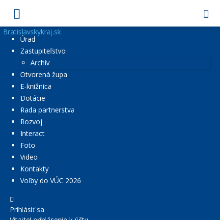
Bratislavskykraj.sk
Úrad
Zastupiteľstvo
Archív
Otvorená župa
E-knižnica
Dotácie
Rada partnerstva
Rozvoj
Interact
Foto
Video
Kontakty
Voľby do VÚC 2026
Prihlásiť sa
Vitajte! prihlásenie k účtu