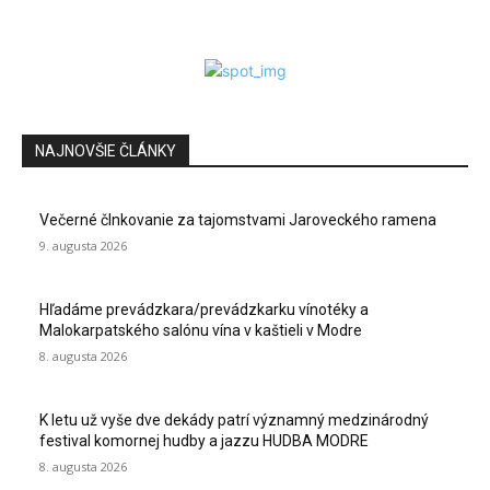
NAJNOVŠIE ČLÁNKY
Večerné člnkovanie za tajomstvami Jaroveckého ramena
9. augusta 2026
Hľadáme prevádzkara/prevádzkarku vínotéky a
Malokarpatského salónu vína v kaštieli v Modre
8. augusta 2026
K letu už vyše dve dekády patrí významný medzinárodný
festival komornej hudby a jazzu HUDBA MODRE
8. augusta 2026