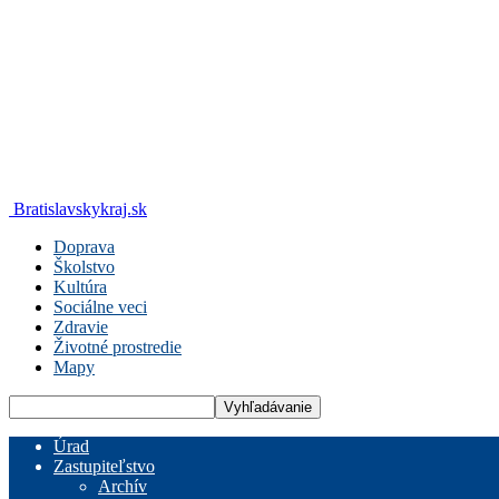
Bratislavskykraj.sk
Doprava
Školstvo
Kultúra
Sociálne veci
Zdravie
Životné prostredie
Mapy
Úrad
Zastupiteľstvo
Archív