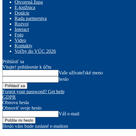
Otvorená župa
E-knižnica
Dotácie
Rada partnerstva
Rozvoj
Interact
Foto
Video
Kontakty
Voľby do VÚC 2026
Prihlásiť sa
Vitajte! prihlásenie k účtu
Vaše užívateľské meno
heslo
Forgot your password? Get help
GDPR
Obnova hesla
Obnoviť svoje heslo
Váš e-mail
Heslo vám bude zaslané e-mailom