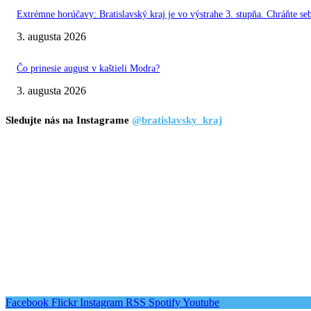
Extrémne horúčavy: Bratislavský kraj je vo výstrahe 3. stupňa. Chráňte seb
3. augusta 2026
Čo prinesie august v kaštieli Modra?
3. augusta 2026
Sledujte nás na Instagrame
@bratislavsky_kraj
Facebook
Flickr
Instagram
RSS
Spotify
Youtube