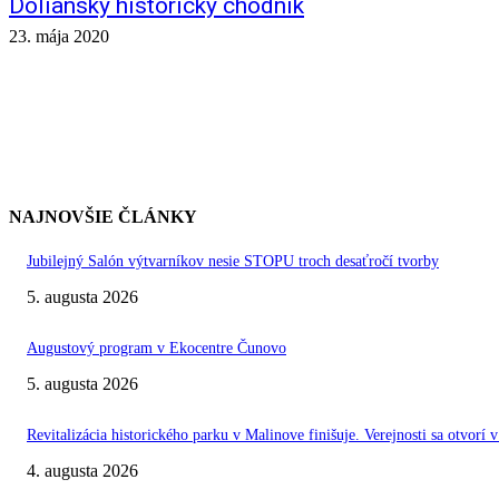
Doliansky historický chodník
23. mája 2020
NAJNOVŠIE ČLÁNKY
Jubilejný Salón výtvarníkov nesie STOPU troch desaťročí tvorby
5. augusta 2026
Augustový program v Ekocentre Čunovo
5. augusta 2026
Revitalizácia historického parku v Malinove finišuje. Verejnosti sa otvorí v
4. augusta 2026