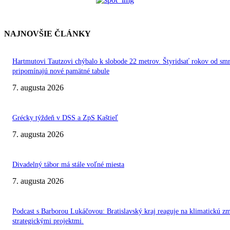
NAJNOVŠIE ČLÁNKY
Hartmutovi Tautzovi chýbalo k slobode 22 metrov. Štyridsať rokov od smr
pripomínajú nové pamätné tabule
7. augusta 2026
Grécky týždeň v DSS a ZpS Kaštieľ
7. augusta 2026
Divadelný tábor má stále voľné miesta
7. augusta 2026
Podcast s Barborou Lukáčovou: Bratislavský kraj reaguje na klimatickú z
strategickými projektmi.