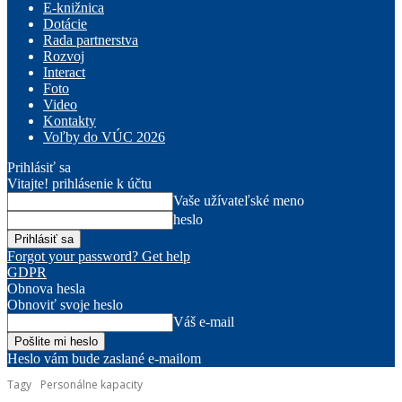
E-knižnica
Dotácie
Rada partnerstva
Rozvoj
Interact
Foto
Video
Kontakty
Voľby do VÚC 2026
Prihlásiť sa
Vitajte! prihlásenie k účtu
Vaše užívateľské meno
heslo
Forgot your password? Get help
GDPR
Obnova hesla
Obnoviť svoje heslo
Váš e-mail
Heslo vám bude zaslané e-mailom
Tagy
Personálne kapacity