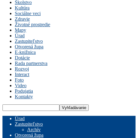
Školstvo
Kultúra
Sociálne veci
Zdravie
Životné prostredie
Mapy
Úrad
Zastupiteľstvo
Otvorená župa
E-knižnica
Dotácie
Rada partnerstva
Rozvoj
Interact
Foto
Video
Podujatia
Kontakty
Úrad
Zastupiteľstvo
Archív
Otvorená župa