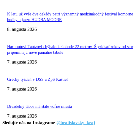
K letu už vyše dve dekády patrí významný medzinárodný festival komorne
hudby a jazzu HUDBA MODRE
8. augusta 2026
Hartmutovi Tautzovi chýbalo k slobode 22 metrov. Štyridsať rokov od smr
pripomínajú nové pamätné tabule
7. augusta 2026
Grécky týždeň v DSS a ZpS Kaštieľ
7. augusta 2026
Divadelný tábor má stále voľné miesta
7. augusta 2026
Sledujte nás na Instagrame
@bratislavsky_kraj