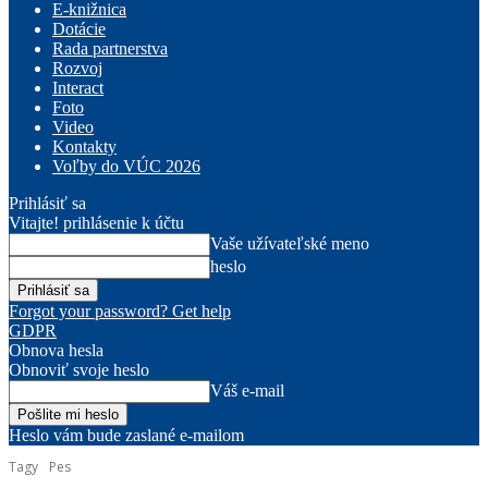
E-knižnica
Dotácie
Rada partnerstva
Rozvoj
Interact
Foto
Video
Kontakty
Voľby do VÚC 2026
Prihlásiť sa
Vitajte! prihlásenie k účtu
Vaše užívateľské meno
heslo
Forgot your password? Get help
GDPR
Obnova hesla
Obnoviť svoje heslo
Váš e-mail
Heslo vám bude zaslané e-mailom
Tagy
Pes