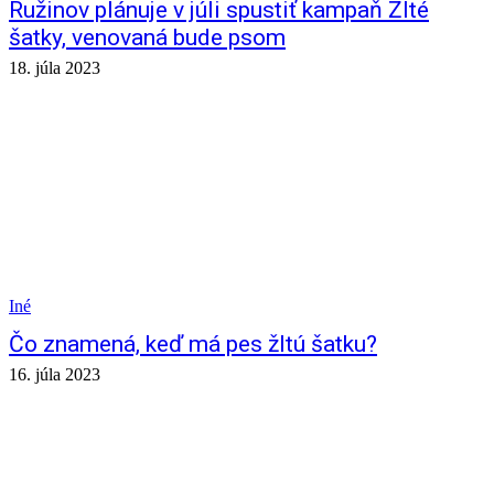
Ružinov plánuje v júli spustiť kampaň Žlté
šatky, venovaná bude psom
18. júla 2023
Iné
Čo znamená, keď má pes žltú šatku?
16. júla 2023