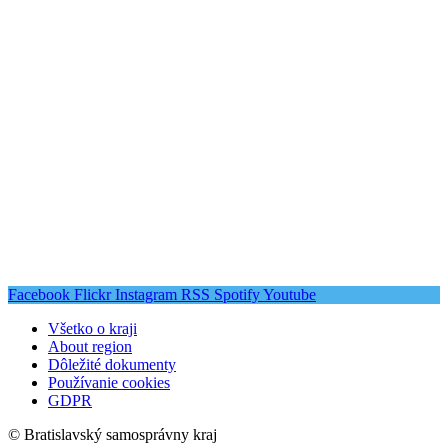
Facebook
Flickr
Instagram
RSS
Spotify
Youtube
Všetko o kraji
About region
Dôležité dokumenty
Používanie cookies
GDPR
© Bratislavský samosprávny kraj